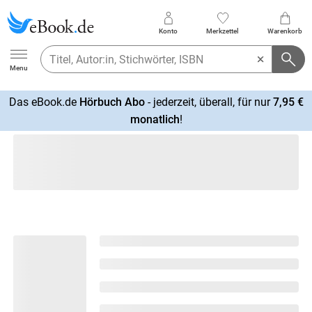
Konto
Merkzettel
Warenkorb
Ebook.de
Menu
Das eBook.de
Hörbuch Abo
- jederzeit, überall, für nur
7,95 €
mehr
monatlich
!
erfahren