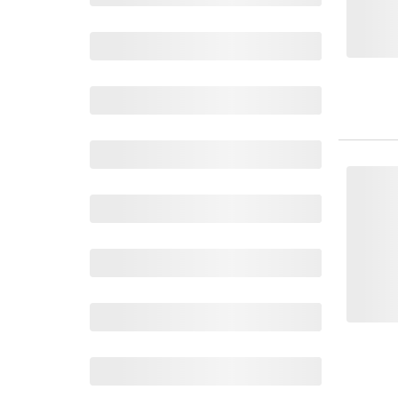
Wochenkalender
Romane &
Biografien
Fantasy
Kinder- und Jugendbücher
Krimis & Thriller
Ratgeber
Romane & Erzählungen