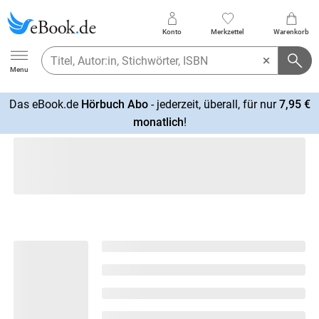
Konto
Merkzettel
Warenkorb
Ebook.de
Menu
Das eBook.de
Hörbuch Abo
- jederzeit, überall, für nur
7,95 €
mehr
monatlich
!
erfahren