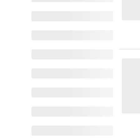
Wochenkalender
Romane &
Biografien
Fantasy
Kinder- und Jugendbücher
Krimis & Thriller
Ratgeber
Romane & Erzählungen