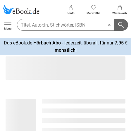
Konto
Merkzettel
Warenkorb
Ebook.de
Menu
Das eBook.de
Hörbuch Abo
- jederzeit, überall, für nur
7,95 €
mehr
monatlich
!
erfahren