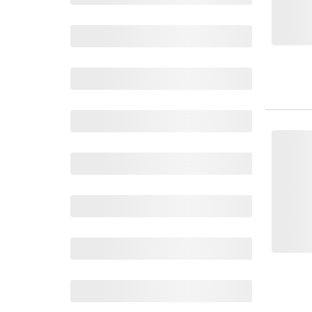
Wochenkalender
Romane &
Biografien
Fantasy
Kinder- und Jugendbücher
Krimis & Thriller
Ratgeber
Romane & Erzählungen