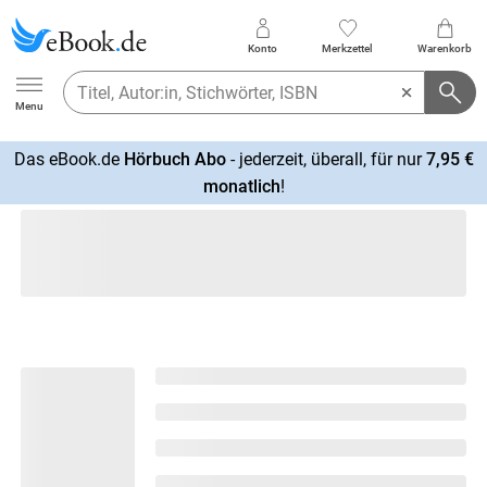
Konto
Merkzettel
Warenkorb
Ebook.de
Menu
Das eBook.de
Hörbuch Abo
- jederzeit, überall, für nur
7,95 €
mehr
monatlich
!
erfahren