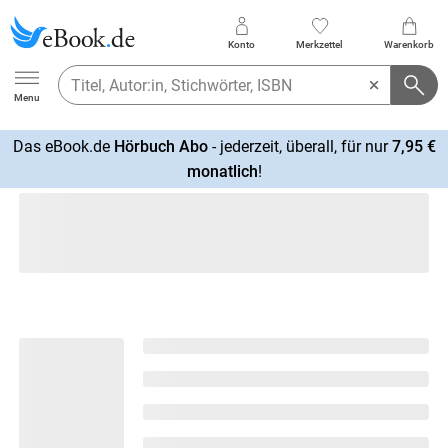
Konto
Merkzettel
Warenkorb
Ebook.de
Menu
Das eBook.de
Hörbuch Abo
- jederzeit, überall, für nur
7,95 €
mehr
monatlich
!
erfahren