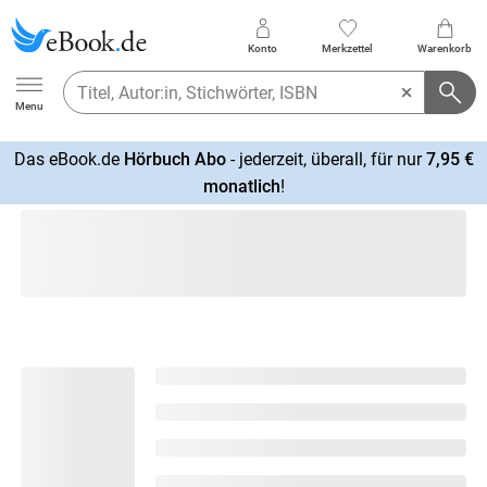
Konto
Merkzettel
Warenkorb
Ebook.de
Menu
Das eBook.de
Hörbuch Abo
- jederzeit, überall, für nur
7,95 €
mehr
monatlich
!
erfahren