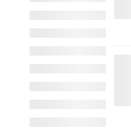
Wochenkalender
Romane &
Biografien
Fantasy
Kinder- und Jugendbücher
Krimis & Thriller
Ratgeber
Romane & Erzählungen