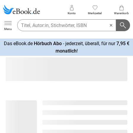
Konto
Merkzettel
Warenkorb
Ebook.de
Menu
Das eBook.de
Hörbuch Abo
- jederzeit, überall, für nur
7,95 €
mehr
monatlich
!
erfahren