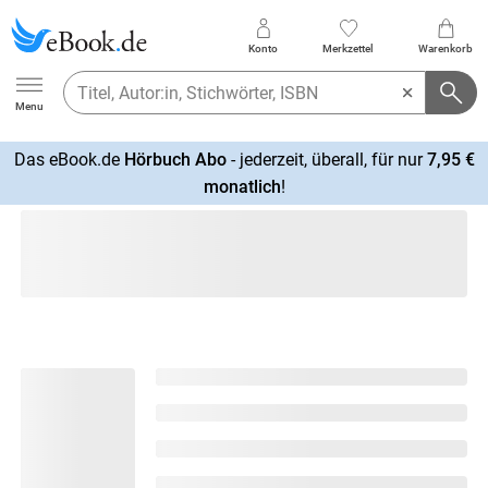
Konto
Merkzettel
Warenkorb
Ebook.de
Menu
Das eBook.de
Hörbuch Abo
- jederzeit, überall, für nur
7,95 €
mehr
monatlich
!
erfahren