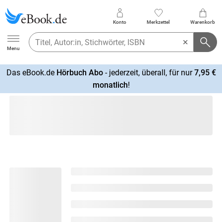
Konto
Merkzettel
Warenkorb
Ebook.de
Menu
Das eBook.de
Hörbuch Abo
- jederzeit, überall, für nur
7,95 €
mehr
monatlich
!
erfahren