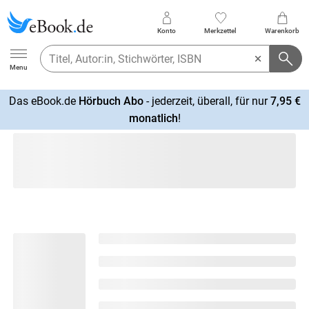
Konto
Merkzettel
Warenkorb
Ebook.de
Menu
Das eBook.de
Hörbuch Abo
- jederzeit, überall, für nur
7,95 €
mehr
monatlich
!
erfahren