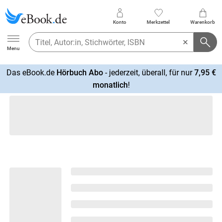
Konto
Merkzettel
Warenkorb
Ebook.de
Menu
Das eBook.de
Hörbuch Abo
- jederzeit, überall, für nur
7,95 €
mehr
monatlich
!
erfahren