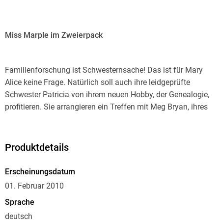
Miss Marple im Zweierpack
Familienforschung ist Schwesternsache! Das ist für Mary
Alice keine Frage. Natürlich soll auch ihre leidgeprüfte
Schwester Patricia von ihrem neuen Hobby, der Genealogie,
profitieren. Sie arrangieren ein Treffen mit Meg Bryan, ihres
Zeichens Ahnenforscherin. Doch das gemeinsame
Mittagessen nimmt ein unvorhergesehenes Ende, als Meg
abrupt hinausläuft und sich wenig später aus dem Fenster
Produktdetails
stürzt - oder wurde sie gestoßen?
Erscheinungsdatum
01. Februar 2010
Sprache
deutsch