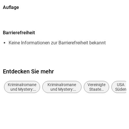
Auflage
1. Auflage
Seitenanzahl
Barrierefreiheit
304
Keine Informationen zur Barrierefreiheit bekannt
Dateigröße
0,30 MB
Reihe
Southern Sisters, 3
Entdecken Sie mehr
Autor/Autorin
Kriminalromane
Kriminalromane
Vereinigte
USA
Anne George
und Mystery:
und Mystery:
Staaten
Süden
Cosy Mystery
Privatdetektiv /
von
Übersetzung
Amateurdetektive
Amerika,
USA
Christiane Filius-Jehne
Verlag/Hersteller
dtv Digital