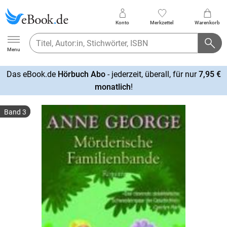
Konto
Merkzettel
Warenkorb
Ebook.de
Menu
Das eBook.de
Hörbuch Abo
- jederzeit, überall, für nur
7,95 €
mehr
monatlich
!
erfahren
Band 3