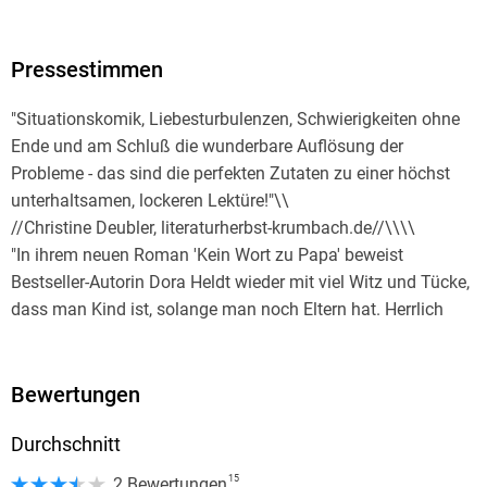
Pressestimmen
"Situationskomik, Liebesturbulenzen, Schwierigkeiten ohne
Ende und am Schluß die wunderbare Auflösung der
Probleme - das sind die perfekten Zutaten zu einer höchst
unterhaltsamen, lockeren Lektüre!"\\
//Christine Deubler, literaturherbst-krumbach.de//\\\\
"In ihrem neuen Roman 'Kein Wort zu Papa' beweist
Bestseller-Autorin Dora Heldt wieder mit viel Witz und Tücke,
dass man Kind ist, solange man noch Eltern hat. Herrlich
eigentlich!"\\
//Berliner Zeitung//\\\\
"Dora Heldt hat ein Talent dafür, den Leser mit ihren
Bewertungen
amüsanten, spritzigen Romanen zu unterhalten."\\
Durchschnitt
//Schwäbische Zeitung//\\\\
"Munter erzählt Autorin Heldt von kleinen Missgeschicken
15
2 Bewertungen