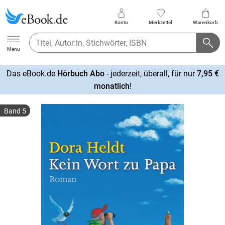
Konto
Merkzettel
Warenkorb
Ebook.de
Menu
Das eBook.de
Hörbuch Abo
- jederzeit, überall, für nur
7,95 €
mehr
monatlich
!
erfahren
Band 5