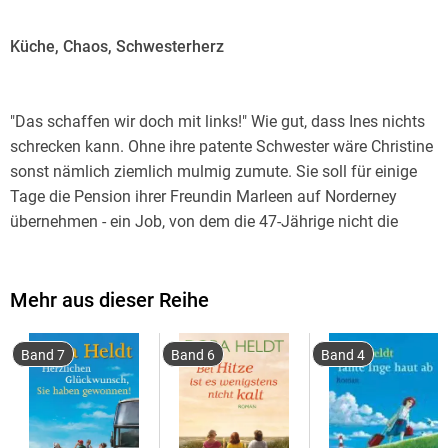
Küche, Chaos, Schwesterherz
"Das schaffen wir doch mit links!" Wie gut, dass Ines nichts
schrecken kann. Ohne ihre patente Schwester wäre Christine
sonst nämlich ziemlich mulmig zumute. Sie soll für einige
Tage die Pension ihrer Freundin Marleen auf Norderney
übernehmen - ein Job, von dem die 47-Jährige nicht die
leiseste Ahnung hat. Kein Wunder, dass die beiden
Schwestern schnell an ihre Grenzen stoßen. Und das nicht
nur, weil sie nicht kochen können. Ihre Anwesenheit spricht
Mehr aus dieser Reihe
sich auf der Insel schnell herum. Zu schnell. Und so dauert
es nicht lange, bis Papa Heinz und Mama Charlotte vor der
Band 7
Band 6
Band 4
Tür stehen, um ihre Töchter mit höchst eigenwilligen Ideen
zu unterstützen ...