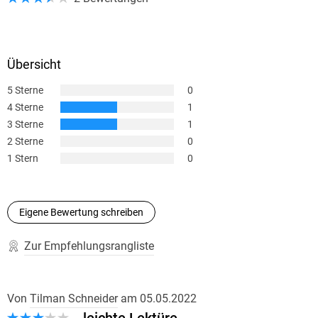
und Begegnungen, türmt Lügengebäude auf, die sich in
Wohlgefallen auflösen [...]."\\
//S. Platthaus, Ruhr Nachrichten//
Übersicht
5 Sterne
0
4 Sterne
1
3 Sterne
1
2 Sterne
0
1 Stern
0
Eigene Bewertung schreiben
Zur Empfehlungsrangliste
Von
Tilman Schneider
am
05.05.2022