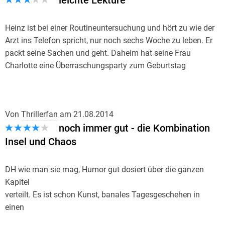
leichte Lektüre
Heinz ist bei einer Routineuntersuchung und hört zu wie der
Arzt ins Telefon spricht, nur noch sechs Woche zu leben. Er
packt seine Sachen und geht. Daheim hat seine Frau
Charlotte eine Überraschungsparty zum Geburtstag
organisiert, aber er schickt alle weg. Er erzählt niemand
davon, aber möchte für seine Frau einen neuen Partner
finden und mit seinen Töchtern noch mal einen Urlaub
Von
Thrillerfan
am
21.08.2014
machen. Die haben aber andere Sorgen. Ines soll für eine
noch immer gut - die Kombination
Freundin deren Pension auf Norderney übernehmen. Kann
das gut gehen? Ihre Schwester Christine kommt mit und
Insel und Chaos
gemeinsam versuchen sie Küche, Zimmer, Gäste und Garten
am Laufen zu halten. Ihre Eintreffen sorgt für Wirbel und alte
DH wie man sie mag, Humor gut dosiert über die ganzen
Liebschaften und Feindschaften werden wieder wach und
Kapitel
das Karussell dreht sich immer schneller und dann kommen
verteilt. Es ist schon Kunst, banales Tagesgeschehen in
auch noch Charlotte und Heinz auf die Insel um ihren
einen
Töchtern unter die Arme zu greifen, aber Heinz verfolgt auch
Roman zu verwandeln...