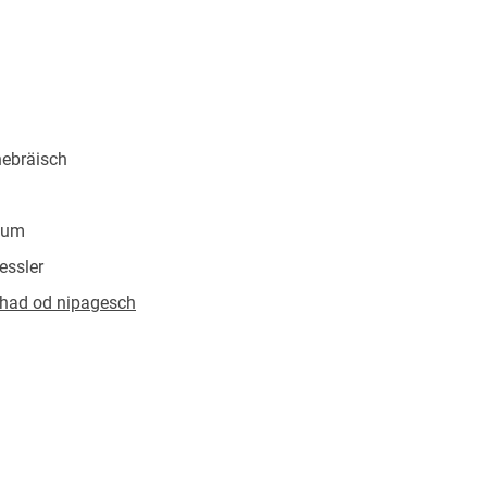
hebräisch
ium
essler
chad od nipagesch
rzeichen versehen
417198