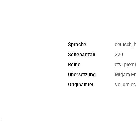
Sprache
deutsch, 
Seitenanzahl
220
Reihe
dtv- prem
Übersetzung
Mirjam Pr
Originaltitel
Ve jom e
Kopierschutz
mit Wasse
Produktart
EBOOK
ISBN
9783423
t