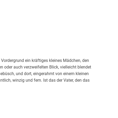
Im Vordergrund ein kräftiges kleines Mädchen, den
n oder auch verzweifelten Blick, vielleicht blendet
Gebüsch, und dort, eingerahmt von einem kleinen
tlich, winzig und fern. Ist das der Vater, den das
d wieder vergeblich fragte und dann - längst
ose Suche nach Sinn und Begründung eines, wie