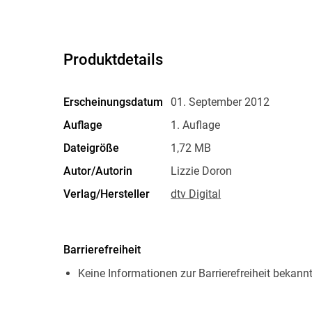
Produktdetails
Erscheinungsdatum
01. September 2012
Auflage
1. Auflage
Dateigröße
1,72 MB
Autor/Autorin
Lizzie Doron
Verlag/Hersteller
dtv Digital
Originalsprache
hebräisch
Family Sharing
Ja
Barrierefreiheit
Dateiformat
EPUB
Keine Informationen zur Barrierefreiheit bekann