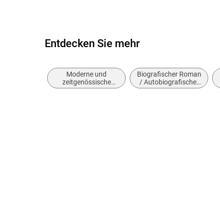
Entdecken Sie mehr
Moderne und
Biografischer Roman
zeitgenössische
/ Autobiografischer
Belletristik: allgemein
Roman
und literarisch