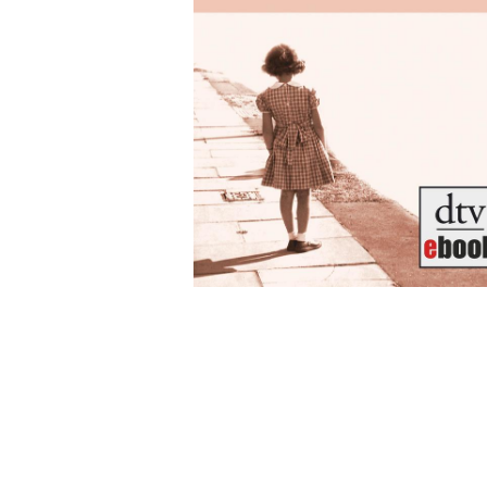
Wochenkalender
Romane &
Biografien
Fantasy
Kinder- und Jugendbücher
Krimis & Thriller
Ratgeber
Romane & Erzählungen