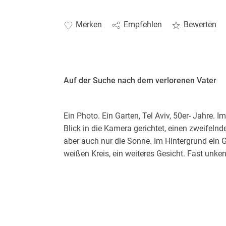
Merken
Empfehlen
Bewerten
Auf der Suche nach dem verlorenen Vater
Ein Photo. Ein Garten, Tel Aviv, 50er- Jahre. 
Blick in die Kamera gerichtet, einen zweifelnde
aber auch nur die Sonne. Im Hintergrund ein 
weißen Kreis, ein weiteres Gesicht. Fast unkenn
Mädchen nicht kannte? Nach dem es wieder un
erwachsen - zu forschen begann? Eine ateml
sichzeigen wird, wahnwitzigen Geheimnisses.