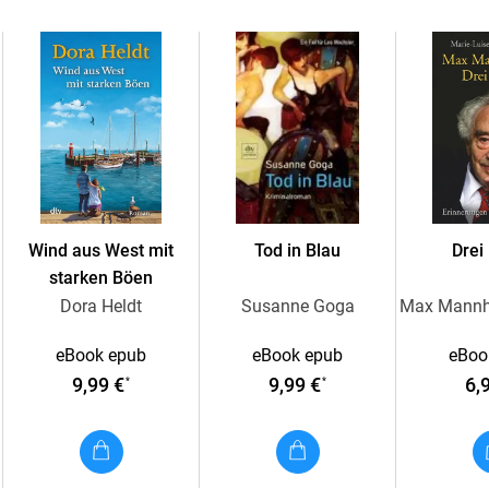
Inhaltsverzeichnis
1;1;10 2;2;64 3;3;84 4;4;114 5;5;138 6;6;150 7;
Wind aus West mit
Tod in Blau
Drei
starken Böen
Dora Heldt
Susanne Goga
eBook epub
eBook epub
eBoo
9,99 €
9,99 €
6,
*
*