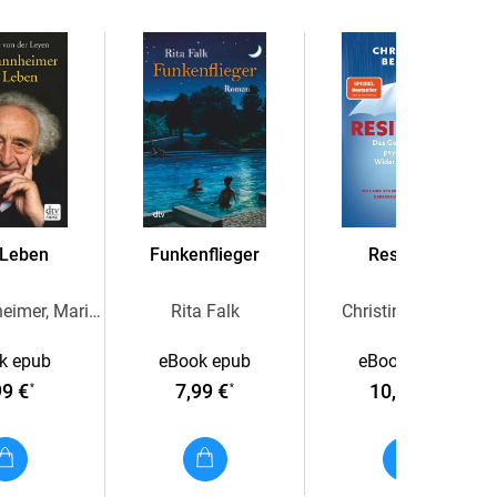
7;176 8;8;190
 Leben
Funkenflieger
Resilienz
Max Mannheimer, Marie-Luise von der Leyen
Rita Falk
Christina Berndt
k epub
eBook epub
eBook epub
99 €
7,99 €
10,99 €
*
*
*