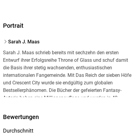
EPUB
ISBN
Portrait
9783423421706
Sarah J. Maas
Sarah J. Maas schrieb bereits mit sechzehn den ersten
Entwurf ihrer Erfolgsreihe Throne of Glass und schuf damit
die Basis ihrer stetig wachsenden, enthusiastischen
internationalen Fangemeinde. Mit Das Reich der sieben Höfe
und Crescent City wurde sie endgültig zum globalen
Bestsellerphänomen. Die Bücher der gefeierten Fantasy-
Autorin haben eine Millionenauflage und wurden in 40
Sprachen übersetzt.
Bewertungen
Durchschnitt