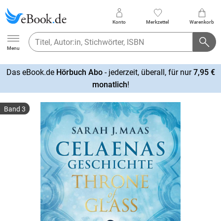
Konto
Merkzettel
Warenkorb
Ebook.de
Menu
Das eBook.de
Hörbuch Abo
- jederzeit, überall, für nur
7,95 €
mehr
monatlich
!
erfahren
Band 3