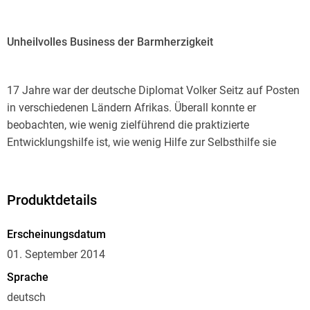
Unheilvolles Business der Barmherzigkeit
17 Jahre war der deutsche Diplomat Volker Seitz auf Posten
in verschiedenen Ländern Afrikas. Überall konnte er
beobachten, wie wenig zielführend die praktizierte
Entwicklungshilfe ist, wie wenig Hilfe zur Selbsthilfe sie
bietet. Warum läuft sie ins Leere? Weil die korrupten Eliten
und Regierungschefs ihre Macht missbrauchen und die
reichlich fließenden Mittel verschwenden bzw. in ihre eigene
Produktdetails
Tasche stecken können, ohne Sanktionen befürchten zu
müssen.
Erscheinungsdatum
01. September 2014
Sprache
Volker Seitz plädiert dafür, den Aufbau eines kompetenten,
unbestechlichen, den Interessen der Bevölkerung dienenden
deutsch