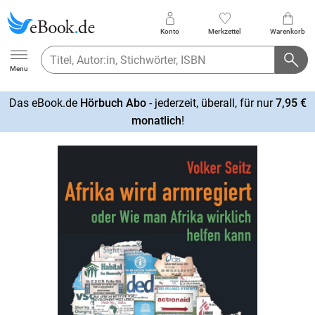
Konto
Merkzettel
Warenkorb
Ebook.de
Menu
Das eBook.de
Hörbuch Abo
- jederzeit, überall, für nur
7,95 €
mehr
monatlich
!
erfahren