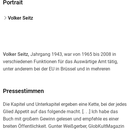
Portrait
Volker Seitz
Volker Seitz,
Jahrgang 1943, war von 1965 bis 2008 in
verschiedenen Funktionen für das Auswärtige Amt tätig,
unter anderem bei der EU in Brüssel und in mehreren
Ländern Afrikas. Von 2004 bis 2008 war er Leiter der
Botschaft in Jaunde/Kamerun. Er gehört zum Initiativkreis
Pressestimmen
des »Bonner Aufrufs zur Reform der Entwicklungshilfe« und
ist aufgrund seiner Expertise ein gefragter Vortragsredner.
Die Kapitel und Unterkapitel ergeben eine Kette, bei der jedes
Glied Appetit auf das folgende macht. [. . .] Ich habe das
Buch mit großem Gewinn gelesen und empfehle es einer
breiten Öffentlichkeit. Gunter Weißgerber, GlobKultMagazin