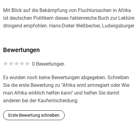
Mit Blick auf die Bekämpfung von Fluchtursachen in Afrika
ist deutschen Politikern dieses faktenreiche Buch zur Lektüre
dringend empfohlen. Hans-Dieter Weßbecher, Ludwigsburger
Kreiszeitung
Seitz' Buch ist eine hervorragende Analyse der Gebrechen der
Bewertungen
Entwicklungshilfe. [. . .] Das Buch, dessen erste Fassung
0 Bewertungen
2009 erschien, aber umfassend aktualisiert und erweitert
wurde, gehört in die Hand einer jeden Person, die irgendwie
Es wurden noch keine Bewertungen abgegeben. Schreiben
mit Entwicklungshilfe zu tun hat. Wolfgang Kaufmann,
Sie die erste Bewertung zu "Afrika wird armregiert oder Wie
Preußische Allgemeine Zeitung
man Afrika wirklich helfen kann" und helfen Sie damit
anderen bei der Kaufentscheidung.
Volker Seitz [. . .] ist ein intimer Kenner des Kontinents. In
seiner Streitschrift Afrika wird armregiert , die jetzt
Erste Bewertung schreiben
aktualisiert und erweitert vorliegt, legt er eine faktenreiche
Analyse vor. Philip Plickert, Frankfurter Allgemeine Zeitung