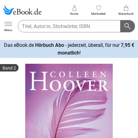
Konto
Merkzettel
Warenkorb
Ebook.de
Menu
Das eBook.de
Hörbuch Abo
- jederzeit, überall, für nur
7,95 €
mehr
monatlich
!
erfahren
Band 2