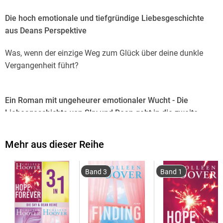
Die hoch emotionale und tiefgründige Liebesgeschichte
aus Deans Perspektive
Was, wenn der einzige Weg zum Glück über deine dunkle
Vergangenheit führt?
Ein Roman mit ungeheurer emotionaler Wucht - Die
Liebesgeschichte von Sky und Dean geht in die zweite
Runde.
Mehr aus dieser Reihe
Dean Holder vermeidet es seit dem Tod seiner Schwester, auf
Band 3
Band 1
die Vergangenheit zurückzublicken, und arbeitet stattdessen
lieber kräftig an seinem Image als Bad Boy. Bis er Sky trifft,
die seine Welt von einem Moment auf den anderen aus den
Angeln hebt. Denn sie erinnert Dean an seine verschwundene
Kindheitsfreundin Hope, nach der er seit Jahren vergeblich