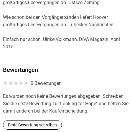
großartiges Lesevergnügen ab. Ostsee-Zeitung
Wie schon bei den Vorgängerbänden liefert Hoover
großartiges Lesevergnügen ab. Lübecker Nachrichten
Einfach nur schön. Ulrike Volkmann, DIVA Magazin, April
2015
Mir gefällt der Roman sehr gut, da er spannend und
gleichzeitig melancholisch sowie nachdenklich geschrieben
Bewertungen
ist. Lara Walter, Heilbronner Stimme
0 Bewertungen
Es wurden noch keine Bewertungen abgegeben. Schreiben
Sie die erste Bewertung zu "Looking for Hope" und helfen Sie
damit anderen bei der Kaufentscheidung.
Erste Bewertung schreiben