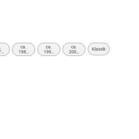
.
ca.
ca.
ca.
Klassik
70
1980
1990
2000
ca.
bis ca.
bis ca.
bis ca.
79
1989
1999
2009