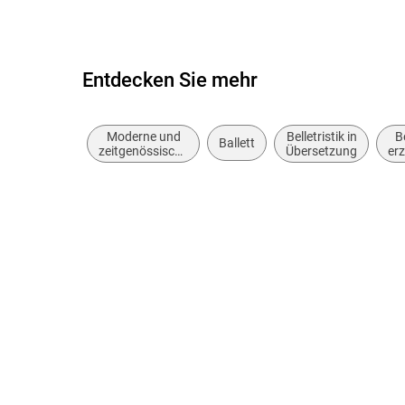
Entdecken Sie mehr
Moderne und
Belletristik in
Be
Ballett
zeitgenössische
Übersetzung
er
Belletristik:
allgemein und
literarisch