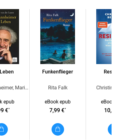
nur Drama, sondern auch hochfliegende
 Leben
Funkenflieger
Resilienz
Max Mannheimer, Marie-Luise von der Leyen
Rita Falk
Christina Berndt
k epub
eBook epub
eBook epub
99 €
7,99 €
10,99 €
*
*
*