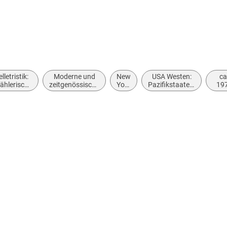
lletristik:
Moderne und
New
USA Westen:
ca
zählerische
zeitgenössische
York
Pazifikstaaten,
19
Themen,
Liebesromane
City
Pacific States
bis 
Stoffe,
19
Motive