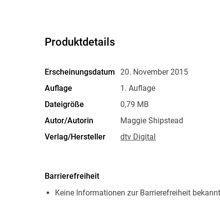
Produktdetails
Erscheinungsdatum
20. November 2015
Auflage
1. Auflage
Dateigröße
0,79 MB
Autor/Autorin
Maggie Shipstead
Verlag/Hersteller
dtv Digital
Originalsprache
englisch
Family Sharing
Ja
Barrierefreiheit
Dateiformat
EPUB
Keine Informationen zur Barrierefreiheit bekann