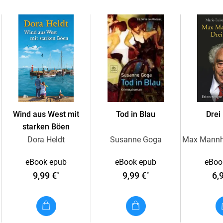
Doch ein Leben für den Tanz bedeutet nicht 
Hoffnungen, erhabene Momente.
Wind aus West mit
Tod in Blau
Drei
starken Böen
Dora Heldt
Susanne Goga
eBook epub
eBook epub
eBoo
9,99 €
9,99 €
6,
*
*