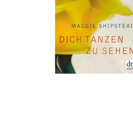
Wochenkalender
Romane &
Biografien
Fantasy
Kinder- und Jugendbücher
Krimis & Thriller
Ratgeber
Romane & Erzählungen