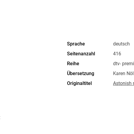
Sprache
deutsch
Seitenanzahl
416
Reihe
dtv- prem
Übersetzung
Karen Nöl
Originaltitel
Astonish
Kopierschutz
mit Wasse
Produktart
EBOOK
ISBN
9783423
t