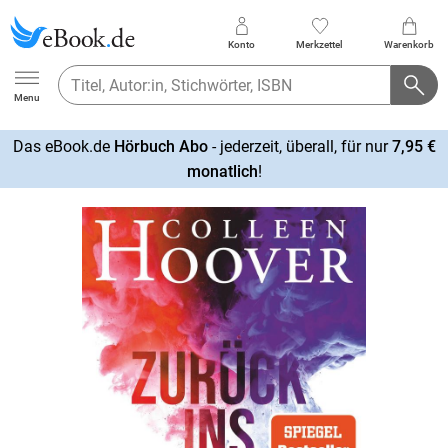
Konto
Merkzettel
Warenkorb
Ebook.de
Menu
Das eBook.de
Hörbuch Abo
- jederzeit, überall, für nur
7,95 €
mehr
monatlich
!
erfahren