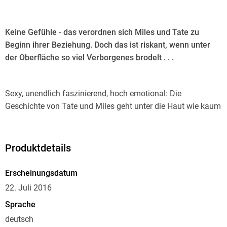
Keine Gefühle - das verordnen sich Miles und Tate zu
Beginn ihrer Beziehung. Doch das ist riskant, wenn unter
der Oberfläche so viel Verborgenes brodelt . . .
Sexy, unendlich faszinierend, hoch emotional: Die
Geschichte von Tate und Miles geht unter die Haut wie kaum
eine andere
Produktdetails
Ein Muss für alle New-Adult- und Romance-Leser:innen
Erscheinungsdatum
22. Juli 2016
Als Tate zum Studium nach San Francisco zieht, stolpert sie
Sprache
dort gleich am ersten Abend über Miles Archer: Miles, der
deutsch