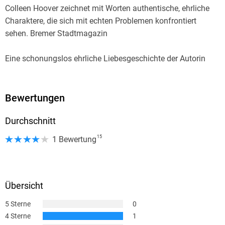
Colleen Hoover zeichnet mit Worten authentische, ehrliche
Charaktere, die sich mit echten Problemen konfrontiert
sehen. Bremer Stadtmagazin
Eine schonungslos ehrliche Liebesgeschichte der Autorin
aus Texas, die mit ihren Titeln seit geraumer Zeit die Book
Tok-Listen anführt. merkur. de
Bewertungen
Das Buch ist ein richtiges Herzensbuch, das ich zu 100
Durchschnitt
Prozent empfehlen kann. Maja, Ostsee-Zeitung
15
1 Bewertung
Eine sehr prickelnde Lektüre (. . .) Ich konnte das Buch kaum
aus der Hand legen. Colleen Hoover lässt sich immer wieder
etwas Neues einfallen. Simone Sohn, WDR 1LIVE
Übersicht
5 Sterne
0
4 Sterne
1