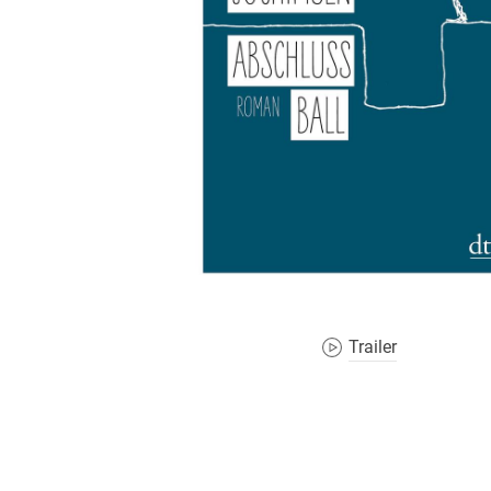
Wochenkalender
Romane &
Biografien
Fantasy
Kinder- und Jugendbücher
Krimis & Thriller
Ratgeber
Romane & Erzählungen
Trailer