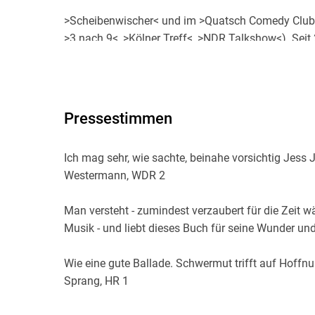
>Scheibenwischer< und im >Quatsch Comedy Club<,
>3 nach 9<, >Kölner Treff<, >NDR Talkshow<). Seit
In seiner Freizeit fotografiert er traurige Dinge, 
damit zu bebildern.
Pressestimmen
>Das Dosenmilch-Trauma<. Es folgten >Flaschend
(Bildband), >Was sollen die Leute denken< (Monolog
(Erzählungen), >Liebespaare bitte hier küssen< (Bi
Ich mag sehr, wie sachte, beinahe vorsichtig Jess
Lerch zu seinem Kinofilm >Was weg is , is' weg< in
Westermann, WDR 2
>Abschlussball< bei dtv. Seine CDs erscheinen bei 
Man versteht - zumindest verzaubert für die Zeit 
Musik - und liebt dieses Buch für seine Wunder un
Preise: Kasseler Literaturpreis für grotesken Humor
Pantheon, Passauer Scharfrichterbeil, zuletzt: Kl
Wie eine gute Ballade. Schwermut trifft auf Hoffn
Sprang, HR 1