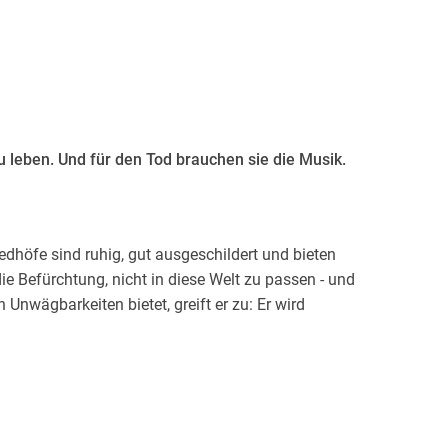
 leben. Und für den Tod brauchen sie die Musik.
riedhöfe sind ruhig, gut ausgeschildert und bieten
ie Befürchtung, nicht in diese Welt zu passen - und
n Unwägbarkeiten bietet, greift er zu: Er wird
 München und spielt den Toten das letzte Lied.
rabe getragenen Klassenkameraden Wilhelm findet,
utun wird er in einen Strudel merkwürdiger
 wovon er sich Zeit seines Lebens so mühsam
teuer, die Liebe.