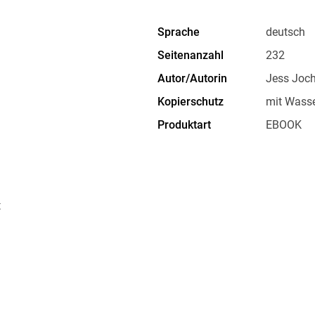
Sprache
deutsch
Seitenanzahl
232
Autor/Autorin
Jess Joc
Kopierschutz
mit Wasse
Produktart
EBOOK
ISBN
9783423
t