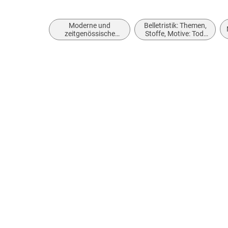
Moderne und
Belletristik: Themen,
zeitgenössische
Stoffe, Motive: Tod,
Belletristik: allgemein
Trauer, Verlust
und literarisch