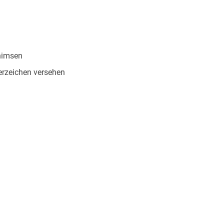
himsen
rzeichen versehen
431620