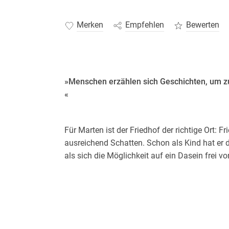
Merken
Empfehlen
Bewerten
»Menschen erzählen sich Geschichten, um zu
«
Für Marten ist der Friedhof der richtige Ort: F
ausreichend Schatten. Schon als Kind hat er d
als sich die Möglichkeit auf ein Dasein frei vo
Beerdigungstrompeter auf dem Nordfriedhof in
Als Marten die Bankkarte seines soeben zu G
beginnt eine groteske Irrfahrt. Ohne eigenes Z
Ereignisse gezogen und lernt all das kennen,
ferngehalten hat: andere Menschen, Geld, Aben