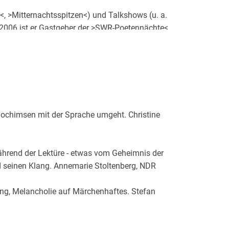
 >Mitternachtsspitzen<) und Talkshows (u. a.
 2006 ist er Gastgeber der >SWR-Poetennächte<.
um diese dann als Dias vorzuführen oder Bücher
rehen< (Erzählungen), >DanebenLeben<
), >Krieg ich schulfrei, wenn du stirbst? <
ldband) sowie der Roman >Bellboy<, der Christian
 Jochimsen mit der Sprache umgeht. Christine
spirierte. Zuletzt erschien sein Roman
WortArt.
während der Lektüre - etwas vom Geheimnis der
d seinen Klang. Annemarie Stoltenberg, NDR
 (Förderpreis), Deutscher Kabarettpreis, Prix
einkunstpreis Baden-Würtemberg 2011.
ung, Melancholie auf Märchenhaftes. Stefan