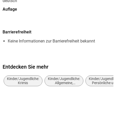
deutsch
Auflage
1. Auflage
Seitenanzahl
Barrierefreiheit
160
Keine Informationen zur Barrierefreiheit bekannt
Dateigröße
3,75 MB
Altersempfehlung
von 8 bis 99 Jahren
Entdecken Sie mehr
Reihe
Kinder/Jugendliche:
Kinder/Jugendliche:
Kinder/Jugendlic
Die Blaubeerdetektive, 2
Krimis
Allgemeine,
Persönliche un
moderne und
soziale Themen
Autor/Autorin
zeitgenössische
Freunde und
Belletristik
Freundschaft
Pertti Kivinen
Übersetzung
Anu Stohner