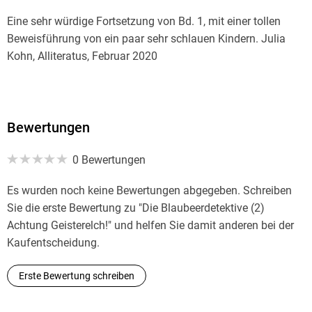
Eine sehr würdige Fortsetzung von Bd. 1, mit einer tollen
Beweisführung von ein paar sehr schlauen Kindern. Julia
Kohn, Alliteratus, Februar 2020
Wer schnelle, actionreiche Krimis mag, Finnisch-Skurriles
liebt und außerdem verstehen kann, dass es echt nicht leicht
ist, ältere Zwillingsschwestern zu haben, ist hier genau
Bewertungen
richtig aufgehoben. Saskia Geisler, Deutsch-Finnische
0 Bewertungen
Rundschau, Dezember 2019
Es wurden noch keine Bewertungen abgegeben. Schreiben
Sie die erste Bewertung zu "Die Blaubeerdetektive (2)
Achtung Geisterelch!" und helfen Sie damit anderen bei der
Kaufentscheidung.
Erste Bewertung schreiben