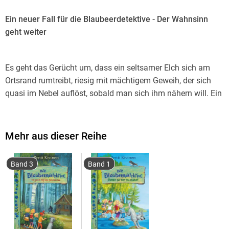
Ein neuer Fall für die Blaubeerdetektive - Der Wahnsinn
geht weiter
Es geht das Gerücht um, dass ein seltsamer Elch sich am
Ortsrand rumtreibt, riesig mit mächtigem Geweih, der sich
quasi im Nebel auflöst, sobald man sich ihm nähern will. Ein
Geisterelch, der mittlerweile so viele schaulustige Touristen
anlockt - wegen der reißerischen Presseberichte -, dass es
selbst im »Hecht«, dem einzigen und dramatisch schlechtem
Mehr aus dieser Reihe
Lokal im Ort, mittags voll werden kann. Die muffigen
Ferienhäuser, die aus Mangel an Touristen fast immer leer
Band 3
Band 1
stehen, sind ausgebucht. Unsere Detektive wissen natürlich,
dass es keine Geister gibt und Geisterelche schon gar nicht.
Es beginnt die kriminalistische Feinarbeit, ohne
übernatürliches Gedöns, aber mit Geduld und
Beobachtungsgabe, um herauszufinden, wer oder was