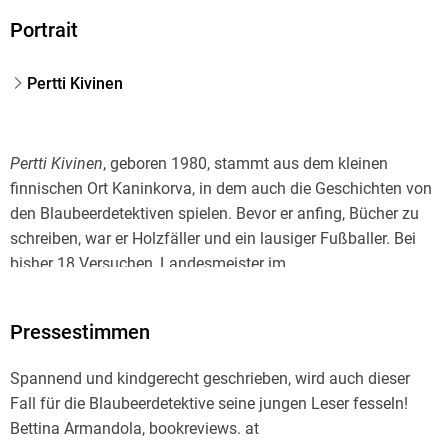
ISBN
Portrait
9783423436182
Pertti Kivinen
Pertti Kivinen
, geboren 1980, stammt aus dem kleinen
finnischen Ort Kaninkorva, in dem auch die Geschichten von
den Blaubeerdetektiven spielen. Bevor er anfing, Bücher zu
schreiben, war er Holzfäller und ein lausiger Fußballer. Bei
bisher 18 Versuchen, Landesmeister im
Gummistiefelweitwerfen zu werden, erreichte er nie den
Endkampf. Dass er trotzdem weitermacht, ist einer
Pressestimmen
Hartnäckigkeit zu verdanken, die es so nur in Finnland gibt.
Das finnische Wort dafür ist "sisu".
Spannend und kindgerecht geschrieben, wird auch dieser
Fall für die Blaubeerdetektive seine jungen Leser fesseln!
Bettina Armandola, bookreviews. at