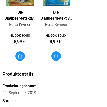
dahintersteckt.
Die
Die
Blaubeerdetektive
Blaubeerdetektive
(3) Die Jagd auf
(1) Gefahr für den
Pertti Kivinen
Pertti Kivinen
den Meisterdieb!
Inselwald!
eBook epub
eBook epub
8,99 €
8,99 €
*
*
Produktdetails
Erscheinungsdatum
20. September 2019
Sprache