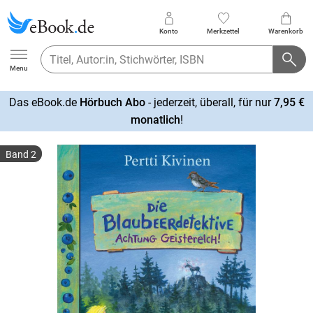
Konto
Merkzettel
Warenkorb
Ebook.de
Menu
Das eBook.de
Hörbuch Abo
- jederzeit, überall, für nur
7,95 €
mehr
monatlich
!
erfahren
Band 2