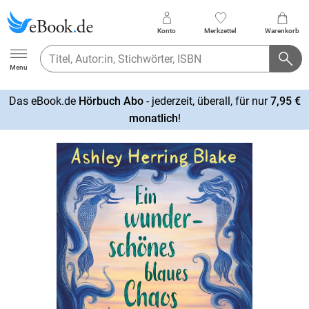
Konto
Merkzettel
Warenkorb
Ebook.de
Menu
Das eBook.de
Hörbuch Abo
- jederzeit, überall, für nur
7,95 €
mehr
monatlich
!
erfahren