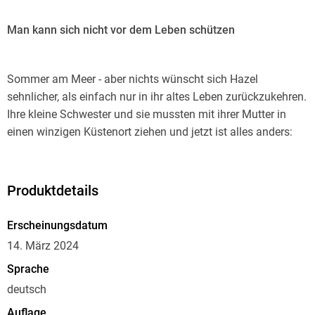
Man kann sich nicht vor dem Leben schützen
Sommer am Meer - aber nichts wünscht sich Hazel
sehnlicher, als einfach nur in ihr altes Leben zurückzukehren.
Ihre kleine Schwester und sie mussten mit ihrer Mutter in
einen winzigen Küstenort ziehen und jetzt ist alles anders:
Ihre Mama trifft eine alte Kindheitsfreundin wieder und deren
Tochter will Hazel unbedingt in ihre Clique aufnehmen,
obwohl Hazel keine neuen Freunde möchte. Das Schlimmste
Produktdetails
ist, dass sie fest davon überzeugt sind, dass es diese
merkwürdige Meerjungfrau aus der Legende, um die sich
Erscheinungsdatum
alles im Ort dreht, wirklich gibt. Und die sieht angeblich
14. März 2024
genauso aus wie Hazel.
Sprache
deutsch
Auflage