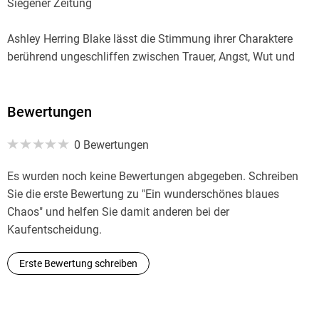
Siegener Zeitung
Ashley Herring Blake lässt die Stimmung ihrer Charaktere
berührend ungeschliffen zwischen Trauer, Angst, Wut und
Freude changieren. Das Ende verspricht Zuversicht. Simone
Weiss, biblio. at
Bewertungen
Ein Roman, der von Trauer, Familie und Erinnerungen erzählt,
0 Bewertungen
ohne jedoch zu überfordern oder zu didaktisieren. Vielmehr
gelingt der Autorin eine Balance zwischen ernsten und
Es wurden noch keine Bewertungen abgegeben. Schreiben
ausgelassenen Momenten. Jana Mikota, Eselsohr
Sie die erste Bewertung zu "Ein wunderschönes blaues
Chaos" und helfen Sie damit anderen bei der
Eine sensibel erzählte Geschichte über Leben mit der Trauer.
Kaufentscheidung.
Der Standard
Erste Bewertung schreiben
Ein wunderbares Buch über einen unvergesslichen Sommer,
das aber auch zur Trauerbewältigung in Familien mit
Kindern ab 11 J. eingesetzt werden kann. Elisaberth Schmitz,