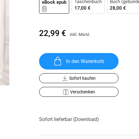
Taschenbuch
Buch (gebund
eBook epub
Krimis & Thriller
 Erzählungen
17,00 €
28,00 €
Ratgeber
Romane & Erzählungen
22,99 €
inkl. Mwst.
In den Warenkorb
Sofort kaufen
Verschenken
Sofort lieferbar (Download)