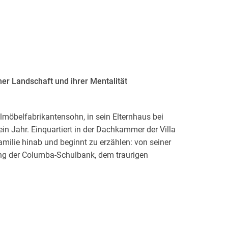
ner Landschaft und ihrer Mentalität
ulmöbelfabrikantensohn, in sein Elternhaus bei
n Jahr. Einquartiert in der Dachkammer der Villa
Familie hinab und beginnt zu erzählen: von seiner
dung der Columba-Schulbank, dem traurigen
 Edith, von nächtlichen Flugstunden mit dem
vielleicht noch immer liebt. Während im Haus eine
der Zeit« ud das Firmenjubliläum vorbereitet
lgt der selbsternannte Aerophonautiker und
der Familiengeschichte ans Licht zu bringen, vor