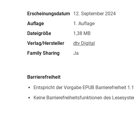
Erscheinungsdatum
12. September 2024
Auflage
1. Auflage
Dateigröße
1,38 MB
Verlag/Hersteller
dtv Digital
Family Sharing
Ja
Dateiformat
EPUB
Barrierefreiheit
Entspricht der Vorgabe EPUB Barrierefreiheit 1.1
Keine Barrierefreiheitsfunktionen des Lesesyste
Navigierbares Inhaltsverzeichnis
Navigierbarer Index
Logische Lesereihenfolge eingehalten