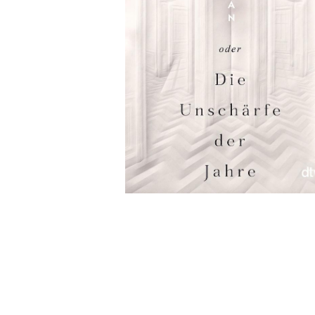
Wochenkalender
Romane &
Biografien
Fantasy
Kinder- und Jugendbücher
Krimis & Thriller
Ratgeber
Romane & Erzählungen