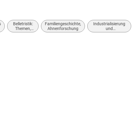
abe
s
Belletristik:
Familiengeschichte,
Industrialisierung
Themen,
Ahnenforschung
und
Stoffe,
Industriegeschichte
t
Motive:
Liebe und
Beziehungen