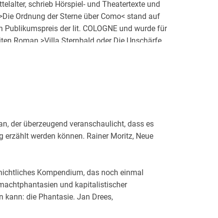
telalter, schrieb Hörspiel- und Theatertexte und
 >Die Ordnung der Sterne über Como< stand auf
den Publikumspreis der lit. COLOGNE und wurde für
eiten Roman >Villa Sternbald oder Die Unschärfe
de sie mit dem Düsseldorfer Literaturpreis und
s ausgezeichnet. Sie lebt mit ihrer Familie in
oman, der überzeugend veranschaulicht, dass es
ug erzählt werden können. Rainer Moritz, Neue
schichtliches Kompendium, das noch einmal
achtphantasien und kapitalistischer
n kann: die Phantasie. Jan Drees,