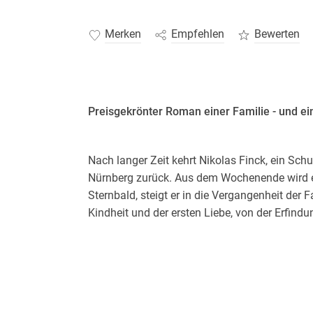
Merken
Empfehlen
Bewerten
Preisgekrönter Roman einer Familie - und ei
Nach langer Zeit kehrt Nikolas Finck, ein Sch
Nürnberg zurück. Aus dem Wochenende wird ei
Sternbald, steigt er in die Vergangenheit der 
Kindheit und der ersten Liebe, von der Erfin
Insektenforscher Jean und der glasflügeligen
heiligen Sebald und den beiden Frauen die er 
Ausstellung übers »Klassenzimmer im Wandel 
werden, stört er das Treiben. Wie früher verfo
Schnurologe eigene Pläne - um das Dunkle in 