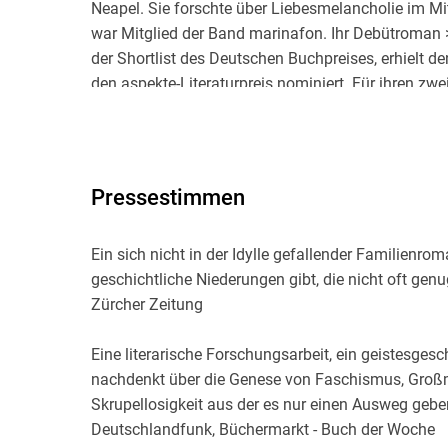
Neapel. Sie forschte über Liebesmelancholie im Mit
war Mitglied der Band marinafon. Ihr Debütroman
der Shortlist des Deutschen Buchpreises, erhielt 
den aspekte-Literaturpreis nominiert. Für ihren zw
der Jahre<, ebenfalls begeistert aufgenommen, wur
dem London-Stipendium des Deutschen Literaturfond
Berlin.
Pressestimmen
Ein sich nicht in der Idylle gefallender Familienr
geschichtliche Niederungen gibt, die nicht oft gen
Zürcher Zeitung
Eine literarische Forschungsarbeit, ein geistesge
nachdenkt über die Genese von Faschismus, Großm
Skrupellosigkeit aus der es nur einen Ausweg gebe
Deutschlandfunk, Büchermarkt - Buch der Woche