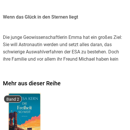
Wenn das Glück in den Sternen liegt
Die junge Geowissenschaftlerin Emma hat ein großes Ziel:
Sie will Astronautin werden und setzt alles daran, das
schwierige Auswahlverfahren der ESA zu bestehen. Doch
ihre Familie und vor allem ihr Freund Michael haben kein
Verständnis dafür. Nach einem Riesenstreit mit Michael
flieht Emma nach Hawaii, um mit sich ins Reine kommen.
Dort begegnet sie dem verschlossenen Wissenschaftler
Mehr aus dieser Reihe
Elias, der am Bau eines gigantischen Teleskops auf dem
Mauna Kea beteiligt ist. Elias kann Emmas Leidenschaft für
Band 2
das Weltall nur zu gut verstehen. Zum ersten Mal fühlt sich
Emma verstanden. Inmitten der faszinierenden Natur
Hawaiis kämpfen die beiden um eine neue Liebe und stoßen
dabei auch auf ein tragisches Familiengeheimnis, das beider