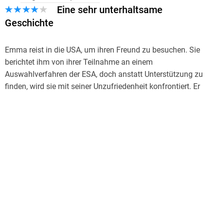
Eine sehr unterhaltsame
Geschichte
Emma reist in die USA, um ihren Freund zu besuchen. Sie
berichtet ihm von ihrer Teilnahme an einem
Auswahlverfahren der ESA, doch anstatt Unterstützung zu
finden, wird sie mit seiner Unzufriedenheit konfrontiert. Er
stellt sie vor eine harte Wahl: Karriere oder Liebe. Daraufhin
packt Emma spontan ihre Koffer und nimmt die Einladung
von Becky an, die sie nach Hawaii bringt. Dort trifft sie auf
Elias und erkennt, dass sie nicht nur die gleiche Leidenschaft
teilen, sondern auch ein verborgenes Familiengeheimnis
verbindet.
Die Handlung entfaltet sich in zwei zeitlichen Ebenen. Im
Zentrum steht Emma, deren Erwartungen an ihre Beziehung
enttäuscht werden und sie sich dann nach Hawaii begibt. Sie