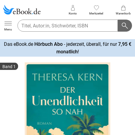
Konto
Merkzettel
Warenkorb
Ebook.de
Menu
Das eBook.de
Hörbuch Abo
- jederzeit, überall, für nur
7,95 €
mehr
monatlich
!
erfahren
Band 1