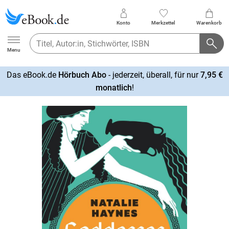
Konto
Merkzettel
Warenkorb
Ebook.de
Menu
Das eBook.de
Hörbuch Abo
- jederzeit, überall, für nur
7,95 €
mehr
monatlich
!
erfahren