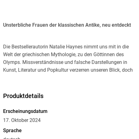
Unsterbliche Frauen der klassischen Antike, neu entdeckt
Die Bestsellerautorin Natalie Haynes nimmt uns mit in die
Welt der griechischen Mythologie, zu den Göttinnen des
Olymps. Missverständnisse und falsche Darstellungen in
Kunst, Literatur und Popkultur verzerren unseren Blick, doch
mit diesem Buch sehen wir Frauenfiguren, die wir schon zu
kennen meinen, plötzlich in einem ganz neuen Licht. So ist
Athene die Göttin des Krieges, wird aber auch für ihren
Produktdetails
weisen Rat geschätzt. Aphrodite ist die schönste aller
Göttinnen, hat jedoch eine rachsüchtige Seite und bestraft
Erscheinungsdatum
jeden hart, der ihr missfällt. Und die drei Furien, die meist auf
17. Oktober 2024
blutige Vergeltung aus sind, lehren uns überraschenderweise
Sprache
viel über das heutige Leben. Ein feministisches Retelling