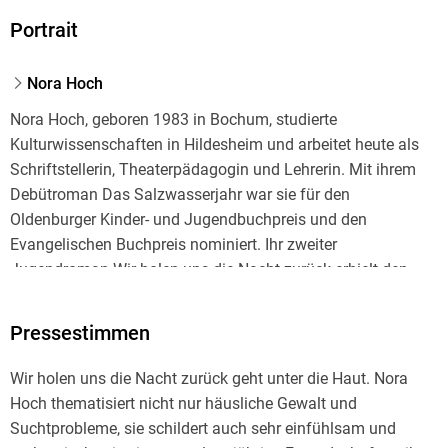
Portrait
Nora Hoch
Nora Hoch, geboren 1983 in Bochum, studierte
Kulturwissenschaften in Hildesheim und arbeitet heute als
Schriftstellerin, Theaterpädagogin und Lehrerin. Mit ihrem
Debütroman Das Salzwasserjahr war sie für den
Oldenburger Kinder- und Jugendbuchpreis und den
Evangelischen Buchpreis nominiert. Ihr zweiter
Jugendroman Wir holen uns die Nacht zurück erhielt den
Leserpreis "Buchsommer Sachsen", wurde im Theater
uraufgeführt und gewann den Ikarus-Preis. Das beste
Pressestimmen
Versteck des Sommers war für den Deutschen
Kinderbuchpreis nominiert. Nora Hoch lebt mit ihrer Familie
Wir holen uns die Nacht zurück geht unter die Haut. Nora
in Berlin.
Hoch thematisiert nicht nur häusliche Gewalt und
Suchtprobleme, sie schildert auch sehr einfühlsam und