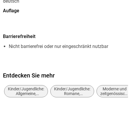
deutsch
Auflage
1. Auflage
Seitenanzahl
Barrierefreiheit
304
Nicht barrierefrei oder nur eingeschränkt nutzbar
Dateigröße
2,27 MB
Altersempfehlung
von 14 bis 99 Jahren
Entdecken Sie mehr
Autor/Autorin
Kinder/Jugendliche:
Kinder/Jugendliche:
Moderne und
Nora Hoch
Allgemeine,
Romane,
zeitgenössische
moderne und
Erzählungen,
Belletristik:
Verlag/Hersteller
zeitgenössische
Tatsachenberichte
allgemein und
Belletristik
literarisch
dtv Digital
Kopierschutz
mit Wasserzeichen versehen