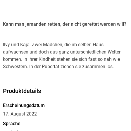
Kann man jemanden retten, der nicht gerettet werden will?
Ilvy und Kaja. Zwei Mädchen, die im selben Haus
aufwachsen und doch aus ganz unterschiedlichen Welten
kommen. In ihrer Kindheit stehen sie sich fast so nah wie
Schwestern. In der Pubertät ziehen sie zusammen los.
Gemeinsam entdecken sie Jungs, Partys und Drogen. Aber
mit der Zeit zeigt sich ein Riss. Was Ilvy gleichermaßen
fasziniert und beunruhigt, wird für Kaja zum Mittelpunkt. Sie
Produktdetails
droht immer mehr in die Sucht abzurutschen. Ilvy muss
herausfinden, wie sie Kaja schützen kann, ohne sich selbst
Erscheinungsdatum
zu verlieren.
17. August 2022
Sprache