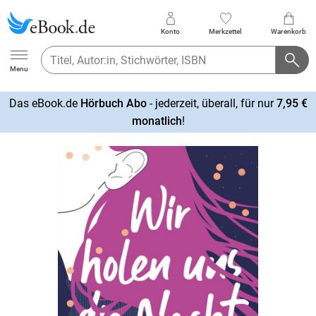
Konto
Merkzettel
Warenkorb
Ebook.de
Menu
Das eBook.de
Hörbuch Abo
- jederzeit, überall, für nur
7,95 €
mehr
monatlich
!
erfahren