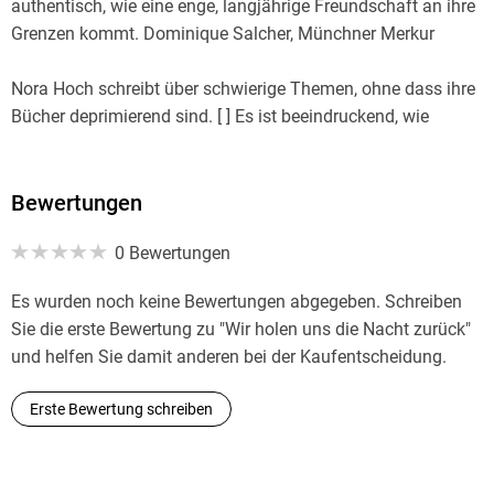
authentisch, wie eine enge, langjährige Freundschaft an ihre
Grenzen kommt. Dominique Salcher, Münchner Merkur
Nora Hoch schreibt über schwierige Themen, ohne dass ihre
Bücher deprimierend sind. [ ] Es ist beeindruckend, wie
einfühlsam und authentisch sie die Gefühlswelt von
Teenagern beschreiben kann. Sarah Hartl, rbb Radio 3
Bewertungen
Ein partysüffiges Buch mit großer Tiefe und souveränem
0 Bewertungen
Sound, das den Coming of Age-Kanon bereichert, ganz
konkrete Tipps und Adressen am Ende inklusive. Christine
Es wurden noch keine Bewertungen abgegeben. Schreiben
Paxmann, Eselsohr
Sie die erste Bewertung zu "Wir holen uns die Nacht zurück"
und helfen Sie damit anderen bei der Kaufentscheidung.
Großartig! Beate Schräder, Yango Medien
Erste Bewertung schreiben
Wir holen uns die Nacht zurück ist ein bewegender
Jugendroman mit einer intensiven Freundschaftsgeschichte.
Einfühlsam und authentisch erzählt die Autorin, wie eine