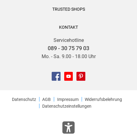
großes psychologisches und sprachliches Kino, bei dem
TRUSTED SHOPS
jeder Dialog ein Ereignis ist, das tröstet. Christine Paxmann,
Buchkultur
KONTAKT
Jacks unmittelbare, nuancenreiche Stimme trägt und bringt
Servicehotline
vor allem auch die emotionale Partitur zum Klingen.
089 - 30 75 79 03
Seitenweise Kinderliteratur
Mo. - Sa. 9.00 - 18.00 Uhr
J. M. M. Nuanez legt mit »Birdie und ich« ein gelungenes
Debüt vor. Einfühlend und warmherzig erzählt die gebürtige
Kalifornierin von zwei Geschwistern, die eng
zusammenstehen, zwei Brüdern (Onkeln), die wie Feuer und
Wasser sind, von Rollenbildern und Genderraster und davon,
Datenschutz
AGB
Impressum
Widerrufsbelehrung
dass ein Dach über dem Kopf, saubere Kleidung und
Datenschutzeinstellungen
gesundes Essen noch lange kein Zuhause sind. 1001 und 1
Buch
Ein berührender Roman für Kinder ab 11 J. Elternforum