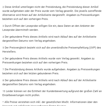
Diese Artikel unterliegen nicht der Preisbindung, die Preisbindung dieser Artikel
2
Mein Kinderbuch-Highlight der letzten Monate. Katharina
wurde aufgehoben oder der Preis wurde vom Verlag gesenkt. Die jeweils zutreffende
Mahrenholtz, NDR Podcast eat Read sleep
Alternative wird Ihnen auf der Artikelseite dargestellt. Angaben zu Preissenkungen
beziehen sich auf den vorherigen Preis.
Durch Öffnen der Leseprobe willigen Sie ein, dass Daten an den Anbieter der
3
Es ist ein besonders gelungenes und großartig komponiertes
Leseprobe übermittelt werden.
Debüt, das die US-amerikanische Autorin J. M. M. Nuanez
Der gebundene Preis dieses Artikels wird nach Ablauf des auf der Artikelseite
4
hier vorlegt: Sie erzählt in leichtem Ton von einer ganzen
dargestellten Datums vom Verlag angehoben.
Reihe von Problemen, denen ihre fein gezeichneten
Der Preisvergleich bezieht sich auf die unverbindliche Preisempfehlung (UVP) des
5
Charaktere sich stellen müssen. Rosa Schmidt-Vierthaler, Die
Herstellers.
Presse
Der gebundene Preis dieses Artikels wurde vom Verlag gesenkt. Angaben zu
6
Preissenkungen beziehen sich auf den vorherigen Preis.
Die Preisbindung dieses Artikels wurde aufgehoben. Angaben zu Preissenkungen
7
beziehen sich auf den letzten gebundenen Preis.
Der gebundene Preis dieses Artikels wird nach Ablauf des auf der Artikelseite
8
dargestellten Datums vom Verlag angehoben.
Leider können wir die Echtheit der Kundenbewertung aufgrund der großen Zahl an
15
Einzelbewertungen nicht prüfen.
Alle Preise verstehen sich inkl. der gesetzlichen MwSt. Informationen über den
*