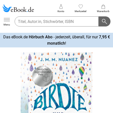
Konto
Merkzettel
Warenkorb
Ebook.de
Menu
Das eBook.de
Hörbuch Abo
- jederzeit, überall, für nur
7,95 €
mehr
monatlich
!
erfahren