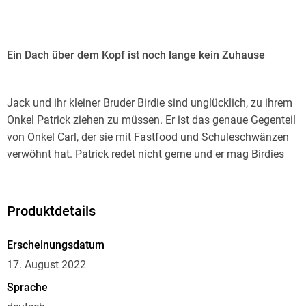
Ein Dach über dem Kopf ist noch lange kein Zuhause
Jack und ihr kleiner Bruder Birdie sind unglücklich, zu ihrem
Onkel Patrick ziehen zu müssen. Er ist das genaue Gegenteil
von Onkel Carl, der sie mit Fastfood und Schuleschwänzen
verwöhnt hat. Patrick redet nicht gerne und er mag Birdies
Lipgloss und glitzernde Kleider gar nicht. Als ein Schultyrann
Birdie ins Visier nimmt, entscheidet Patrick, dass Birdie alles
Funkelnde und Fabelhafte aufgeben muss. Da weiß Jack,
Produktdetails
dass sie einen Plan schmieden muss, um ein wenig von der
Alltagsmagie, an die ihre verstorbene Mutter geglaubt hat, in
Erscheinungsdatum
ihr neues Leben zu retten. Aber während sie versucht, auf
17. August 2022
Birdie aufzupassen, wer passt eigentlich auf Jack auf?
Sprache