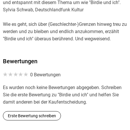
und entspannt mit diesem Thema um wie "Birdie und ich".
Sylvia Schwab, Deutschlandfunk Kultur
Wie es geht, sich über (Geschlechter-)Grenzen hinweg treu zu
werden und zu bleiben und endlich anzukommen, erzählt
"Birdie und ich" überaus berührend. Und wegweisend.
Christine Knödler, Eltern family
Kaum zu glauben, dass dieser Roman das Debüt der US-
Bewertungen
amerikanischen Autorin J. M. M. Nuanez ist. Großartig
0 Bewertungen
komponiert ( ) Es passieren viele große und kleine Unglücke,
jeder und jede muss mit Enttäuschungen leben - und
Es wurden noch keine Bewertungen abgegeben. Schreiben
dennoch schlägt man das Buch mit einem wohligen Gefühl
Sie die erste Bewertung zu "Birdie und ich" und helfen Sie
und voller Vertrauen in das Leben zu. Katharina
damit anderen bei der Kaufentscheidung.
Mahrenholtz, NDR Info
Erste Bewertung schreiben
Dass Kinder manchmal die besseren Erwachsenen sind und
mit ihrem Mut den Großen etwas beibringen, auch davon