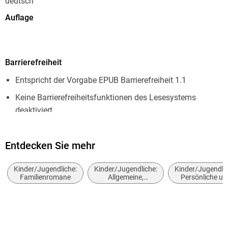
deutsch
Auflage
1. Auflage
Seitenanzahl
Barrierefreiheit
288
Entspricht der Vorgabe EPUB Barrierefreiheit 1.1
Dateigröße
1,86 MB
Keine Barrierefreiheitsfunktionen des Lesesystems
deaktiviert
Altersempfehlung
von 11 bis 99 Jahren
Navigierbares Inhaltsverzeichnis
Autor/Autorin
Entdecken Sie mehr
Navigierbarer Index
J. M. M. Nuanez
Logische Lesereihenfolge eingehalten
Kinder/Jugendliche:
Kinder/Jugendliche:
Kinder/Jugendlic
Übersetzung
Familienromane
Allgemeine,
Persönliche un
Seitenzahlen entsprechen der gedruckten Ausgabe
moderne und
soziale themen
Birgitt Kollmann
zeitgenössische
LGBT
Hoher Farbkontrast für bessere Lesbarkeit
Belletristik
Verlag/Hersteller
Landmark-Navigation vorhanden
dtv Digital