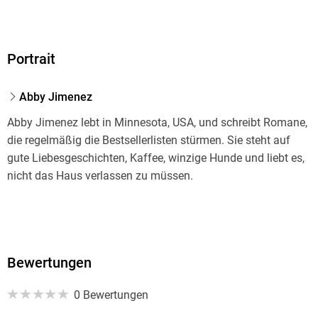
unabhängig voneinander lesbar:
Portrait
>Life's Too Short<
Abby Jimenez
>Part of Your World<
Abby Jimenez lebt in Minnesota, USA, und schreibt Romane,
die regelmäßig die Bestsellerlisten stürmen. Sie steht auf
gute Liebesgeschichten, Kaffee, winzige Hunde und liebt es,
>Yours Truly<
nicht das Haus verlassen zu müssen.
>Just for the Summer<
Bewertungen
>The Situationship< - Kurzgeschichte zum Kennenlernen von
Doug und Maddie aus >Just for the Summer<
0 Bewertungen