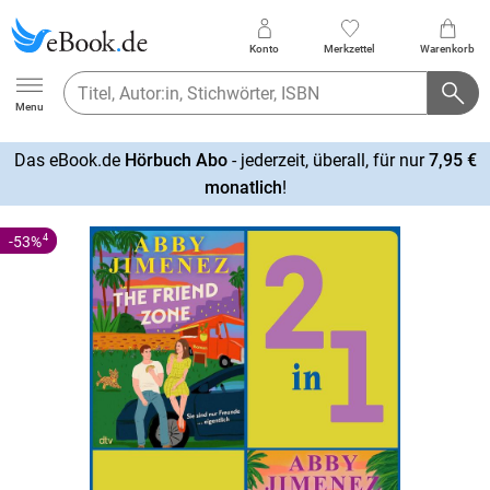
Konto
Merkzettel
Warenkorb
Ebook.de
Menu
Das eBook.de
Hörbuch Abo
- jederzeit, überall, für nur
7,95 €
mehr
monatlich
!
erfahren
4
-53%