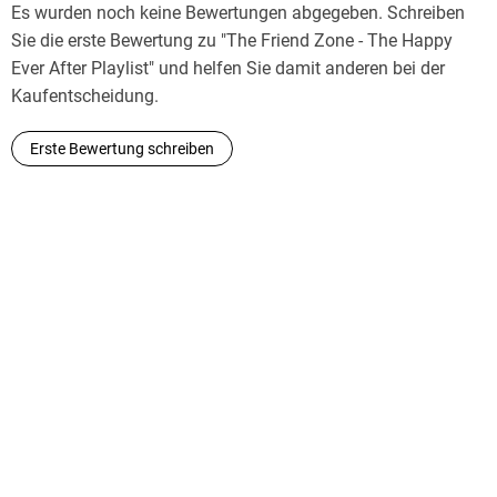
Es wurden noch keine Bewertungen abgegeben. Schreiben
>Say You'll Remember Me<
Sie die erste Bewertung zu "The Friend Zone - The Happy
Ever After Playlist" und helfen Sie damit anderen bei der
Kaufentscheidung.
>Der schlechteste Wingman aller Zeiten< - Kurzgeschichte in
der Sammlung >The Unexpected Meet Cute<
Erste Bewertung schreiben
>The Night We Met<
>A Married Little Christmas<