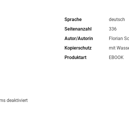
Drogen
und
Happiness Apps
aus und guckt sich das Glück
Sprache
deutsch
Er nimmt
LSD
, tauscht Freundschaftsbändchen mit
Seitenanzahl
336
Swifties
, tanzt mit einem 80-Jährigen im
Autor/Autorin
Florian S
Berghain
und geht mit einem Auswanderer im g
Kopierschutz
mit Wasse
Finnland
, in die Sauna.
Produktart
EBOOK
ISBN
9783423
»Entertainer der Extraklasse mit schwarzem 
Schroeder ist direkt, ironisch, sarkastisch, abe
könnte, aber oftmals auch sein muss. Für Flo
ms deaktiviert
ein hoch politisches. Genau in dieser unvorhe
Glücks, des Eskapismus und der Weltflucht, ge
das, was wir erleben, wenn wir gar nicht dran