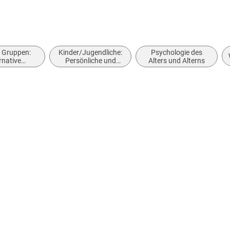
>Endlich glücklich<
abe
e Gruppen:
Kinder/Jugendliche:
Psychologie des
rnative
Persönliche und
Alters und Alterns
nsstile
soziale Themen:
Traurigkeit,
Unglücklichsein,
Enttäuschung