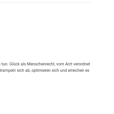
u tun. Glück als Menschenrecht, vom Arzt verordnet
rampeln sich ab, optimieren sich und erreichen es
 Was macht Menschen glücklich und wo bilden sie