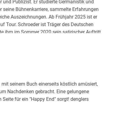
or und Publizist. Er studierte Germanistik und
er seine Bühnenkarriere, sammelte Erfahrungen
eiche Auszeichnungen. Ab Frühjahr 2025 ist er
f Tour. Schroeder ist Träger des Deutschen
e ihm im Sommer 2020 sein satirischer Auftritt
 Meinungsfreiheit ein.
SPÄTSCHICHT, DIE FLORIAN SCHROEDER
Projekte sind in Planung. Er hat mehrere
luss mit der Meinungsfreiheit! < und sein
as Böse brauchen<. Zudem hört man ihn mit
 mit seinem Buch einerseits köstlich amüsiert,
o und sämtlichen Audio-Portalen. Florian
 zum Nachdenken gebracht. Eine gelungene
nd hinterfragt. Seine Marke: die genaue
 Seite für ein "Happy End" sorgt! denglers
n Situation. Florian Schroeder bewegt sein
an. Wie kein Zweiter kombiniert er die
 der analytischen Schärfe des Philosophen.