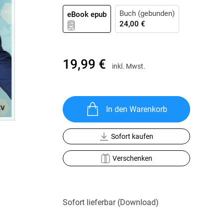
Krimis & Thriller
 Erzählungen
Buch (gebunden)
eBook epub
Ratgeber
24,00 €
Romane & Erzählungen
19,99 €
inkl. Mwst.
In den Warenkorb
Sofort kaufen
Verschenken
Sofort lieferbar (Download)