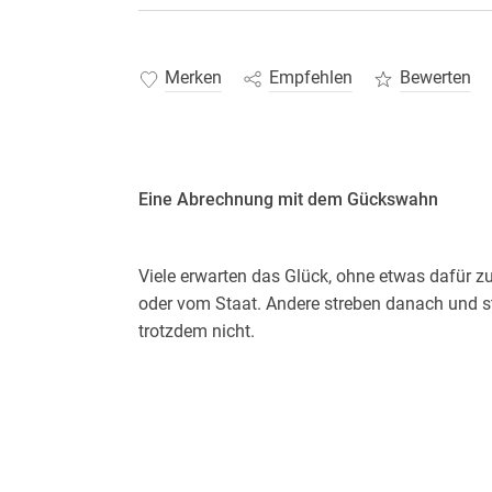
Merken
Empfehlen
Bewerten
Eine Abrechnung mit dem Gückswahn
Viele erwarten das Glück, ohne etwas dafür z
oder vom Staat. Andere streben danach und st
trotzdem nicht.
Florian Schroeder macht sich auf die Suche:
sich das nur ein? Er besucht ein
Life Coaching
, einen
Kuschelkurs
, probiert