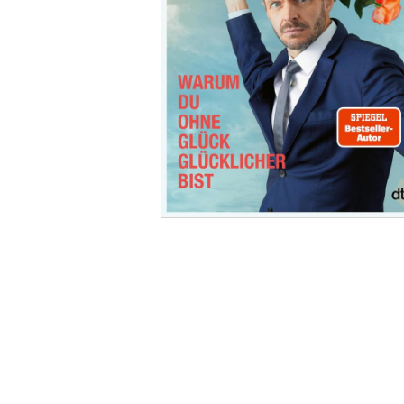
Wochenkalender
Romane &
Biografien
Fantasy
Kinder- und Jugendbücher
Krimis & Thriller
Ratgeber
Romane & Erzählungen