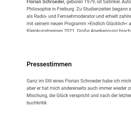
Florian Schroeder,
geboren 1979, ist Satiriker, Aut
Philosophie in Freiburg. Zu Studienzeiten begann 
als Radio- und Fernsehmoderator und erhielt zahlr
mit seinem neuen Programm >Endlich Glücklich< au
Kleinkunstpreises 2021. Große Anerkennung bracht
auf einer Querdenker-Demo in Stuttgart zum Thema
In der ARD hostete er bis 2023 die Sendungen 
SATIRESHOW und SCHROEDER DARF ALLES. Neue TV-
Pressestimmen
Bücher veröffentlicht, darunter den Bestseller >Sch
aktuelles Buch >Unter Wahnsinnigen. Warum wir d
Ganz im Stil eines Florian Schroeder habe ich mich
seinen Kolumnen und Podcasts regelmäßig im Radi
aber er hat mich andererseits auch immer wieder
Schroeder ist immer aktuell, analysiert, bewertet u
Mischung, die Glück verspricht und nach der letzten
Beobachtung der politischen und gesellschaftliche
buchkritik
Auditorium, er bereichert und regt zum Nachdenken 
messerscharfe Beobachtungsgabe des Komikers mit