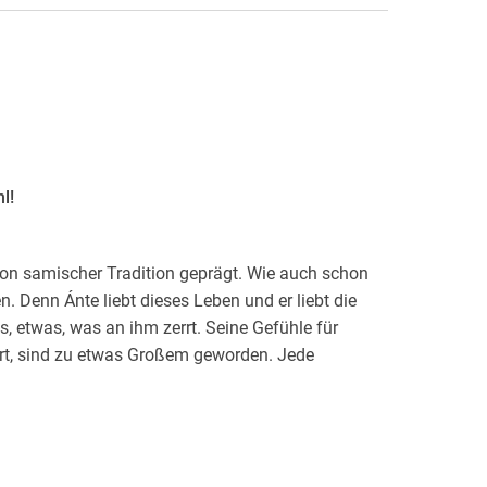
l!
on samischer Tradition geprägt. Wie auch schon
n. Denn Ánte liebt dieses Leben und er liebt die
s, etwas, was an ihm zerrt. Seine Gefühle für
ert, sind zu etwas Großem geworden. Jede
r. Was würden die Leute sagen, wenn sie es
issen zwischen den Erwartungen seiner Familie, der
uen Liebe, sucht Ánte nach einer Lösung, das
 Weg zu finden.