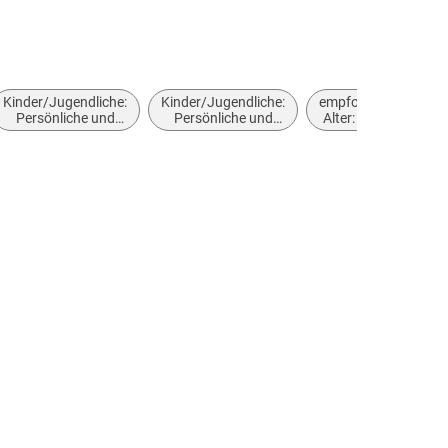
Kinder/Jugendliche:
Kinder/Jugendliche:
empfohlenes
Persönliche und
Persönliche und
Alter: ab ca.
soziale Themen:
soziale Themen:
14 Jahre
LGBTQ+: Coming-
Freunde und
Out
Freundschaft