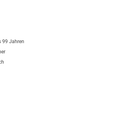
s 99 Jahren
ner
ch