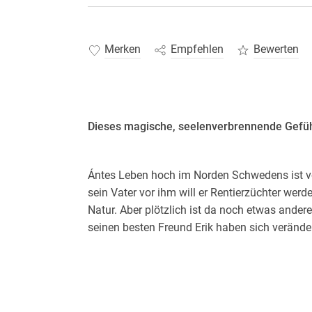
Merken
Empfehlen
Bewerten
Dieses magische, seelenverbrennende Gefüh
Ántes Leben hoch im Norden Schwedens ist v
sein Vater vor ihm will er Rentierzüchter werde
Natur. Aber plötzlich ist da noch etwas andere
seinen besten Freund Erik haben sich veränd
Berührung entfacht ein Feuer in seinem Körpe
wüssten? Und was fühlt Erik? Hin- und herger
Verbundenheit zu seiner Heimat und dieser ne
Chaos in seiner Brust zu bändigen und seinen