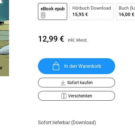
Krimis & Thriller
 Erzählungen
Hörbuch Download
Buch (ka
eBook epub
Ratgeber
15,95 €
16,00 €
Romane & Erzählungen
12,99 €
inkl. Mwst.
In den Warenkorb
Sofort kaufen
Verschenken
Sofort lieferbar (Download)