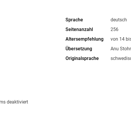
Sprache
deutsch
Seitenanzahl
256
Altersempfehlung
von 14 bi
Übersetzung
Anu Stoh
Originalsprache
schwedis
Family Sharing
Ja
Dateiformat
EPUB
ms deaktiviert