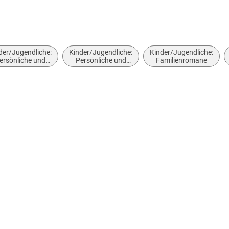
abe
der/Jugendliche:
Kinder/Jugendliche:
Kinder/Jugendliche:
ersönliche und
Persönliche und
Familienromane
oziale Themen:
soziale Themen:
Emotionen,
Lebenskompetenz
Stimmungen,
und -
Gefühle und
entscheidungen
rhaltensweisen