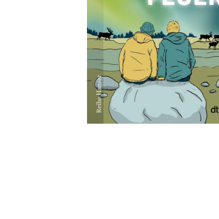
Wochenkalender
Romane &
Biografien
Fantasy
Kinder- und Jugendbücher
Krimis & Thriller
Ratgeber
Romane & Erzählungen