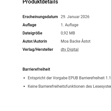
Produktdetails
Erscheinungsdatum
29. Januar 2026
Auflage
1. Auflage
Dateigröße
0,92 MB
Autor/Autorin
Moa Backe Åstot
Verlag/Hersteller
dtv Digital
Kopierschutz
mit Wasserzeichen versehen
Produktart
EBOOK
Barrierefreiheit
ISBN
9783423448925
Entspricht der Vorgabe EPUB Barrierefreiheit 1.1
Keine Barrierefreiheitsfunktionen des Lesesyste
Navigierbares Inhaltsverzeichnis
Navigierbarer Index