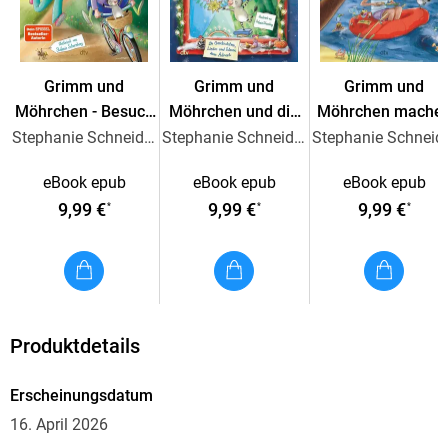
Eine rasante Geschichte für neue und alte Zeselfans
Grimm und
Grimm und
Grimm und
Möhrchen - Besuch
Möhrchen und die
Möhrchen mache
von Tante
Weihnachtswette -
Pause von zu
Stephanie Schneider
Stephanie Schneider
Stepha
Mit Quizfragen und Rätseln zu jedem Kapitel am Ende
Camembert
24 Geschichten,
Hause
eBook epub
eBook epub
eBook epub
Lieder und Ideen
9,99 €
9,99 €
9,99 €
*
*
*
zum Advent
Produktdetails
Erscheinungsdatum
16. April 2026