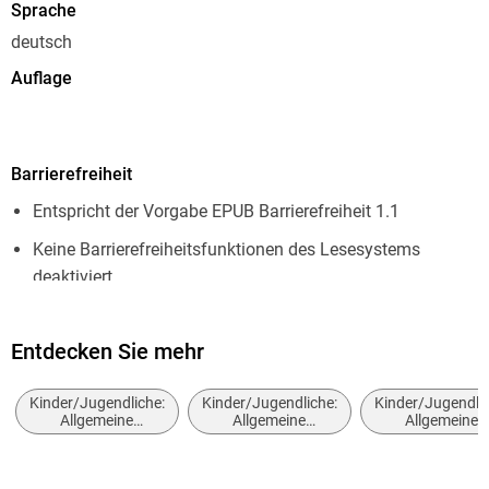
Sprache
deutsch
Auflage
1. Auflage
Seitenanzahl
Barrierefreiheit
64
Entspricht der Vorgabe EPUB Barrierefreiheit 1.1
Dateigröße
12,97 MB
Keine Barrierefreiheitsfunktionen des Lesesystems
deaktiviert
Altersempfehlung
von 6 bis 99 Jahren
Navigierbares Inhaltsverzeichnis
Reihe
Entdecken Sie mehr
Navigierbarer Index
Grimm und Möhrchen, 1
Logische Lesereihenfolge eingehalten
Kinder/Jugendliche:
Kinder/Jugendliche:
Kinder/Jugendlic
Autor/Autorin
Allgemeine
Allgemeine
Allgemeine
Seitenzahlen entsprechen der gedruckten Ausgabe
Interessen:
Interessen: Ponys,
Interessen:
Stephanie Schneider
Transport und
Pferde und
Haustiere un
Hoher Farbkontrast für bessere Lesbarkeit
Fahrzeuge
verwandte Tiere
Haustierhaltun
Illustrationen