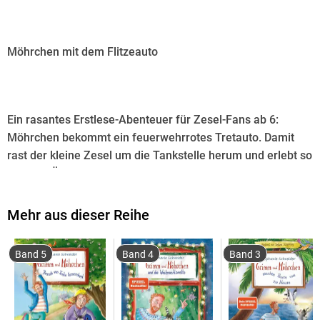
Möhrchen mit dem Flitzeauto
Ein rasantes Erstlese-Abenteuer für Zesel-Fans ab 6:
Möhrchen bekommt ein feuerwehrrotes Tretauto. Damit
rast der kleine Zesel um die Tankstelle herum und erlebt so
manche Überraschung.
Mehr aus dieser Reihe
>Tankeschön<, ein spannender Ort für den kleinen Zesel. Und
noch toller: Rudi kann richtig gut werkeln. Und so baut er
Band 5
Band 4
Band 3
Möhrchen ein feuerwehrrotes Tretauto! Damit rast der kleine
Zesel um die Tankstelle herum und erlebt so manche
Überraschung.