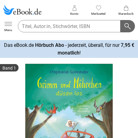
Konto
Merkzettel
Warenkorb
Ebook.de
Menu
Das eBook.de
Hörbuch Abo
- jederzeit, überall, für nur
7,95 €
mehr
monatlich
!
erfahren
Band 1