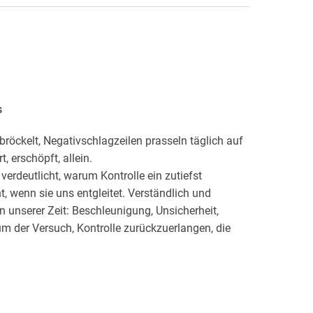
s
 bröckelt, Negativschlagzeilen prasseln täglich auf
, erschöpft, allein.
rdeutlicht, warum Kontrolle ein zutiefst
, wenn sie uns entgleitet. Verständlich und
 unserer Zeit: Beschleunigung, Unsicherheit,
um der Versuch, Kontrolle zurückzuerlangen, die
ssen wieder Klarheit, Gestaltungskraft und Zutrauen
estehen, sondern innere Stärke entfalten wollen,