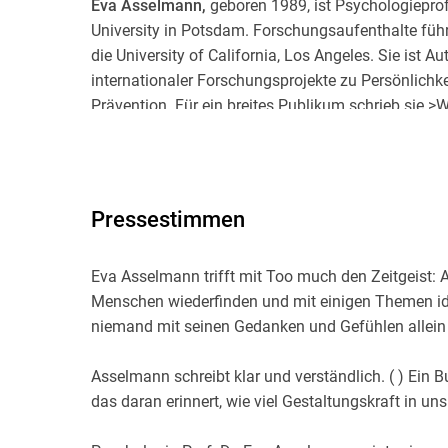
Eva Asselmann,
geboren 1989, ist Psychologiepro
University in Potsdam. Forschungsaufenthalte führt
die University of California, Los Angeles. Sie ist Au
internationaler Forschungsprojekte zu Persönlich
Prävention. Für ein breites Publikum schrieb sie 
Asselmann lebt in Berlin.
Pressestimmen
Eva Asselmann trifft mit Too much den Zeitgeist: Al
Menschen wiederfinden und mit einigen Themen ide
niemand mit seinen Gedanken und Gefühlen allein 
Asselmann schreibt klar und verständlich. ( ) Ein Bu
das daran erinnert, wie viel Gestaltungskraft in uns