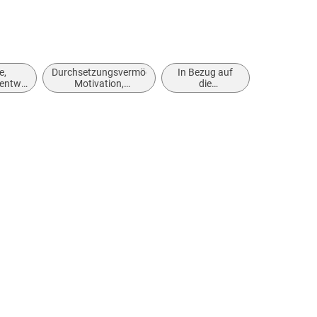
e,
Durchsetzungsvermögen,
In Bezug auf
sentwicklung
Motivation,
die
 Tipps
Selbstwertgefühl und
Lebensphasen
positive geistige
Einstellung