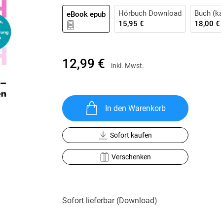
Krimis & Thriller
 Erzählungen
Hörbuch Download
Buch (ka
eBook epub
Ratgeber
15,95 €
18,00 €
Romane & Erzählungen
12,99 €
inkl. Mwst.
In den Warenkorb
Sofort kaufen
Verschenken
Sofort lieferbar (Download)