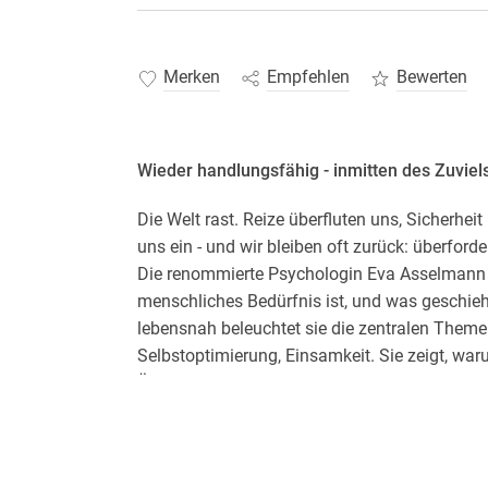
Merken
Empfehlen
Bewerten
Wieder handlungsfähig - inmitten des Zuviel
Die Welt rast. Reize überfluten uns, Sicherheit
uns ein - und wir bleiben oft zurück: überfordert
Die renommierte Psychologin Eva Asselmann ve
menschliches Bedürfnis ist, und was geschieht
lebensnah beleuchtet sie die zentralen Themen
Selbstoptimierung, Einsamkeit. Sie zeigt, war
Überforderung verstärkt - und wie wir stattde
finden.
Ein Kompass für alle, die im Strom nicht nur b
auch wenn die Welt unruhig bleibt.