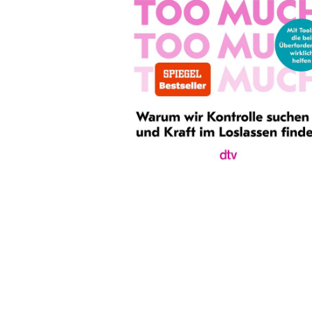
Wochenkalender
Romane &
Biografien
Fantasy
Kinder- und Jugendbücher
Krimis & Thriller
Ratgeber
Romane & Erzählungen