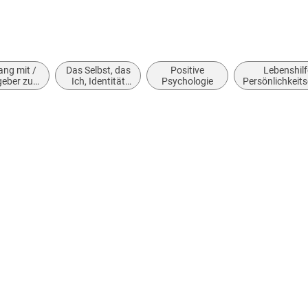
abe
ng mit /
Das Selbst, das
Positive
Lebenshilf
eber zu
Ich, Identität
Psychologie
Persönlichkeit
nsamung,
und
und praktische
samkeit
Persönlichkeit