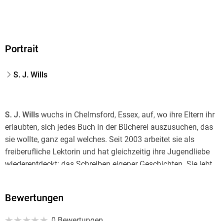
Portrait
S. J. Wills
S. J. Wills
wuchs in Chelmsford, Essex, auf, wo ihre Eltern ihr
erlaubten, sich jedes Buch in der Bücherei auszusuchen, das
sie wollte, ganz egal welches. Seit 2003 arbeitet sie als
freiberufliche Lektorin und hat gleichzeitig ihre Jugendliebe
wiederentdeckt: das Schreiben eigener Geschichten. Sie lebt
in Kent mit ihrem Schriftsteller-Ehemann, zwei Söhnen und
einem großen lebhaften Pudel.
Bewertungen
0 Bewertungen