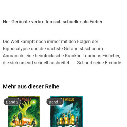
Nur Gerüchte verbreiten sich schneller als Fieber
Die Welt kämpft noch immer mit den Folgen der
Rippocalypse und die nächste Gefahr ist schon im
Anmarsch: eine heimtückische Krankheit namens Eisfieber,
die sich rasend schnell ausbreitet . . . Sel und seine Freunde
müssen handeln, um den Ausbruch zu stoppen. Da kommt
es ihnen ganz gelegen, dass Sel durch den Biss des
Wiedergängers geschärfte Sinne hat und sich jederzeit
Mehr aus dieser Reihe
verwandeln kann. Doch seine neuen Fähigkeiten bringen
auch Gegner auf den Plan und die Zeit wird knapp.
Band 2
Band 1