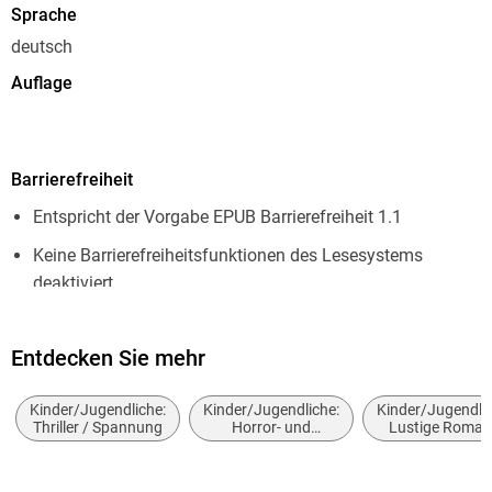
Sprache
deutsch
Auflage
1. Auflage
Seitenanzahl
Barrierefreiheit
272
Entspricht der Vorgabe EPUB Barrierefreiheit 1.1
Dateigröße
1,49 MB
Keine Barrierefreiheitsfunktionen des Lesesystems
deaktiviert
Altersempfehlung
von 12 bis 99 Jahren
Navigierbares Inhaltsverzeichnis
Reihe
Entdecken Sie mehr
Navigierbarer Index
Bite Risk, 3
Logische Lesereihenfolge eingehalten
Kinder/Jugendliche:
Kinder/Jugendliche:
Kinder/Jugendlic
Autor/Autorin
Thriller / Spannung
Horror- und
Lustige Roman
Seitenzahlen entsprechen der gedruckten Ausgabe
Geistergeschichten
S. J. Wills
Hoher Farbkontrast für bessere Lesbarkeit
Übersetzung