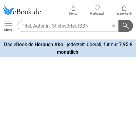
Konto
Merkzettel
Warenkorb
Ebook.de
Menu
Das eBook.de
Hörbuch Abo
- jederzeit, überall, für nur
7,95 €
mehr
monatlich
!
erfahren