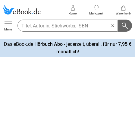
Konto
Merkzettel
Warenkorb
Ebook.de
Menu
Das eBook.de
Hörbuch Abo
- jederzeit, überall, für nur
7,95 €
mehr
monatlich
!
erfahren