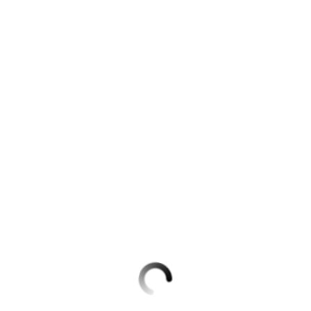
Krimis & Thriller
 Erzählungen
Ratgeber
Romane & Erzählungen