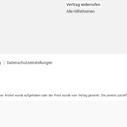
Vertrag widerrufen
Alle Hilfethemen
g
Datenschutzeinstellungen
eser Artikel wurde aufgehoben oder der Preis wurde vom Verlag gesenkt. Die jeweils zutreff
ter der Leseprobe übermittelt werden.
tikelseite dargestellten Datums vom Verlag angehoben.
ng (UVP) des Herstellers.