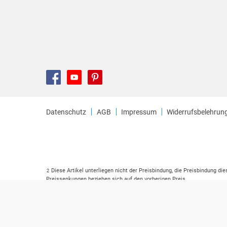
Datenschutz
AGB
Impressum
Widerrufsbelehrun
Diese Artikel unterliegen nicht der Preisbindung, die Preisbindung di
2
Preissenkungen beziehen sich auf den vorherigen Preis.
Durch Öffnen der Leseprobe willigen Sie ein, dass Daten an den Anbie
3
Der gebundene Preis dieses Artikels wird nach Ablauf des auf der Ar
4
Der Preisvergleich bezieht sich auf die unverbindliche Preisempfehlu
5