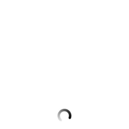
Krimis & Thriller
 Erzählungen
Ratgeber
Romane & Erzählungen