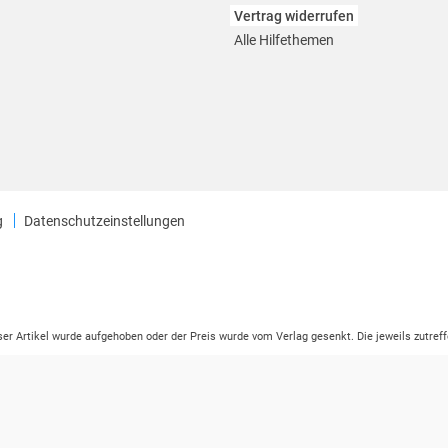
Vertrag widerrufen
Alle Hilfethemen
g
Datenschutzeinstellungen
eser Artikel wurde aufgehoben oder der Preis wurde vom Verlag gesenkt. Die jeweils zutreff
ter der Leseprobe übermittelt werden.
tikelseite dargestellten Datums vom Verlag angehoben.
ng (UVP) des Herstellers.