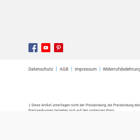
Datenschutz
AGB
Impressum
Widerrufsbelehrun
Diese Artikel unterliegen nicht der Preisbindung, die Preisbindung di
2
Preissenkungen beziehen sich auf den vorherigen Preis.
Durch Öffnen der Leseprobe willigen Sie ein, dass Daten an den Anbie
3
Der gebundene Preis dieses Artikels wird nach Ablauf des auf der Ar
4
Der Preisvergleich bezieht sich auf die unverbindliche Preisempfehlu
5