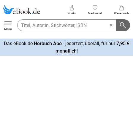
Konto
Merkzettel
Warenkorb
Ebook.de
Menu
Das eBook.de
Hörbuch Abo
- jederzeit, überall, für nur
7,95 €
mehr
monatlich
!
erfahren