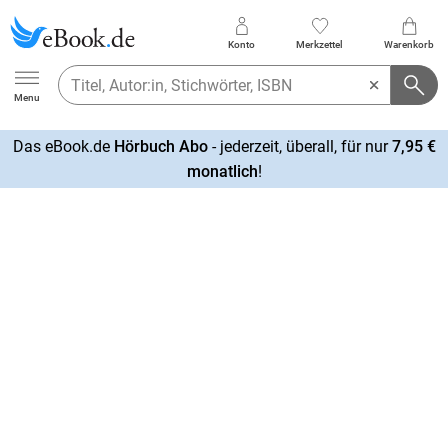
Konto
Merkzettel
Warenkorb
Ebook.de
Menu
Das eBook.de
Hörbuch Abo
- jederzeit, überall, für nur
7,95 €
mehr
monatlich
!
erfahren