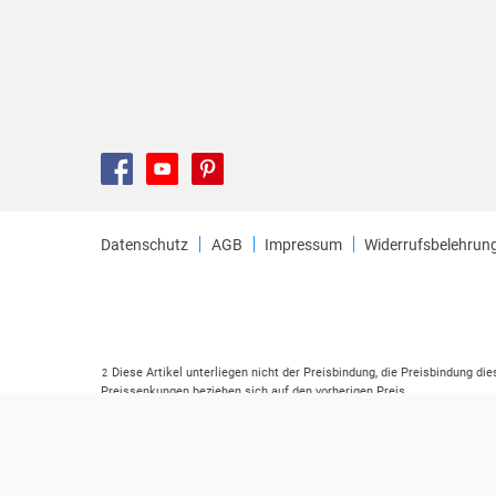
Datenschutz
AGB
Impressum
Widerrufsbelehrun
Diese Artikel unterliegen nicht der Preisbindung, die Preisbindung di
2
Preissenkungen beziehen sich auf den vorherigen Preis.
Durch Öffnen der Leseprobe willigen Sie ein, dass Daten an den Anbie
3
Der gebundene Preis dieses Artikels wird nach Ablauf des auf der Ar
4
Der Preisvergleich bezieht sich auf die unverbindliche Preisempfehlu
5