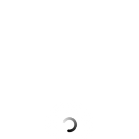
Krimis & Thriller
 Erzählungen
Ratgeber
Romane & Erzählungen