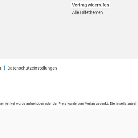
Vertrag widerrufen
Alle Hilfethemen
g
Datenschutzeinstellungen
eser Artikel wurde aufgehoben oder der Preis wurde vom Verlag gesenkt. Die jeweils zutreff
ter der Leseprobe übermittelt werden.
tikelseite dargestellten Datums vom Verlag angehoben.
ng (UVP) des Herstellers.