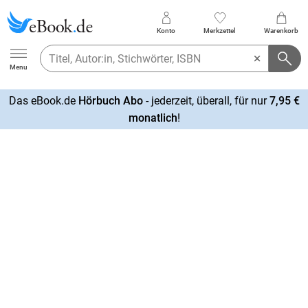
Konto
Merkzettel
Warenkorb
Ebook.de
Menu
Das eBook.de
Hörbuch Abo
- jederzeit, überall, für nur
7,95 €
mehr
monatlich
!
erfahren