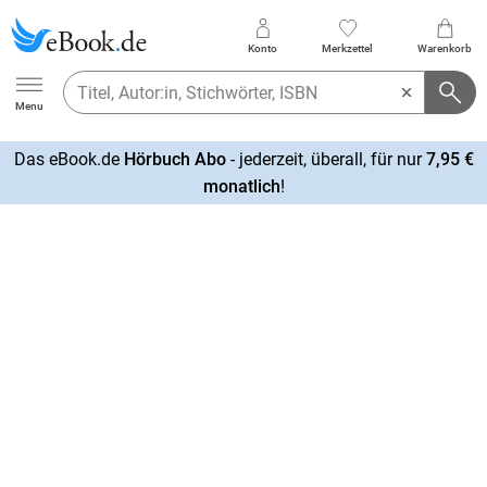
Konto
Merkzettel
Warenkorb
Ebook.de
Menu
Das eBook.de
Hörbuch Abo
- jederzeit, überall, für nur
7,95 €
mehr
monatlich
!
erfahren