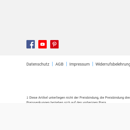
Datenschutz
AGB
Impressum
Widerrufsbelehrun
Diese Artikel unterliegen nicht der Preisbindung, die Preisbindung di
2
Preissenkungen beziehen sich auf den vorherigen Preis.
Durch Öffnen der Leseprobe willigen Sie ein, dass Daten an den Anbie
3
Der gebundene Preis dieses Artikels wird nach Ablauf des auf der Ar
4
Der Preisvergleich bezieht sich auf die unverbindliche Preisempfehlu
5