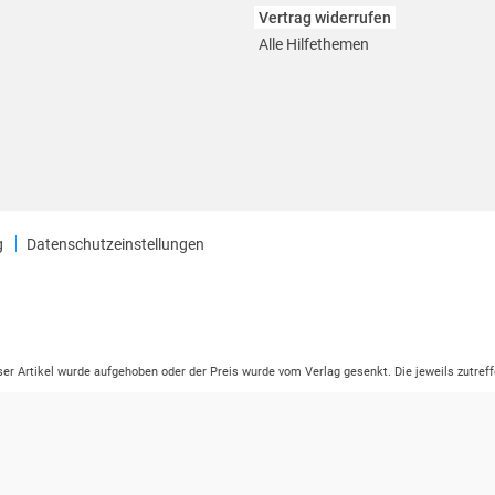
Vertrag widerrufen
Alle Hilfethemen
g
Datenschutzeinstellungen
eser Artikel wurde aufgehoben oder der Preis wurde vom Verlag gesenkt. Die jeweils zutreff
ter der Leseprobe übermittelt werden.
tikelseite dargestellten Datums vom Verlag angehoben.
ng (UVP) des Herstellers.