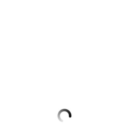
Krimis & Thriller
 Erzählungen
Ratgeber
Romane & Erzählungen