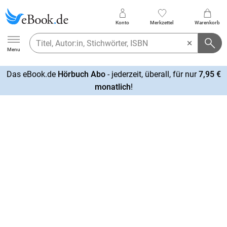
Konto
Merkzettel
Warenkorb
Ebook.de
Menu
Das eBook.de
Hörbuch Abo
- jederzeit, überall, für nur
7,95 €
mehr
monatlich
!
erfahren