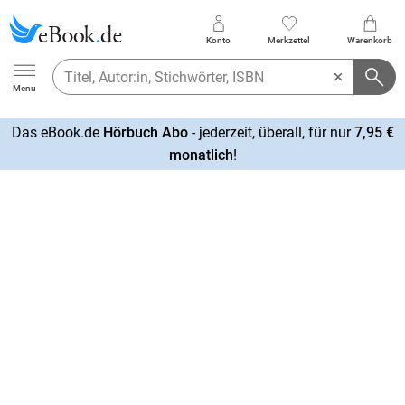
Konto
Merkzettel
Warenkorb
Ebook.de
Menu
Das eBook.de
Hörbuch Abo
- jederzeit, überall, für nur
7,95 €
mehr
monatlich
!
erfahren