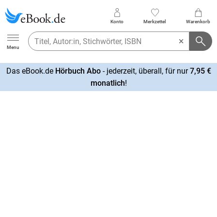
Konto
Merkzettel
Warenkorb
Ebook.de
Menu
Das eBook.de
Hörbuch Abo
- jederzeit, überall, für nur
7,95 €
mehr
monatlich
!
erfahren